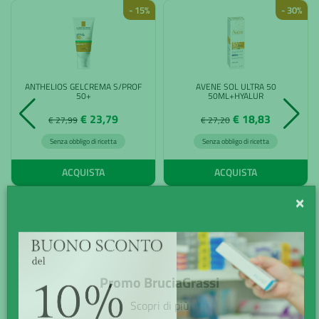
- 15%
- 30%
ANTHELIOS GELCREMA S/PROF
AVENE SOL ULTRA 50
50+
50ML+HYALUR
€ 23,79
€ 18,83
€ 27,99
€ 27,20
Senza obbligo di ricetta
Senza obbligo di ricetta
ACQUISTA
ACQUISTA
×
Promo BruciaGrassi
Scopri di più