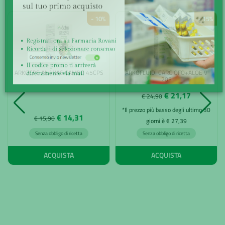
- 10%
- 15%
ARKOCPS ANANAS GAMBO 45CPS
ARKOFLUIDI CARCIOFO+ALOE V
20F
€ 21,17
€ 24,90
*Il prezzo più basso degli ultimo 30
€ 14,31
€ 15,90
giorni è € 27,39
Senza obbligo di ricetta
Senza obbligo di ricetta
ACQUISTA
ACQUISTA