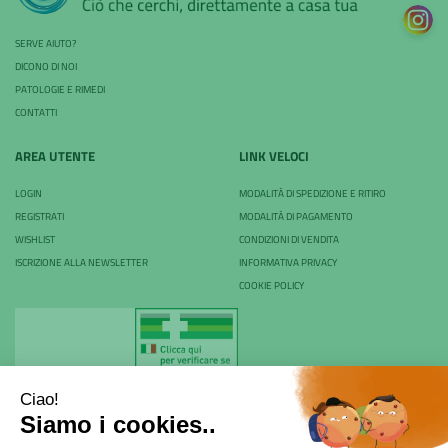
SERVE AIUTO?
DICONO DI NOI
PATOLOGIE E RIMEDI
CONTATTI
AREA UTENTE
LINK VELOCI
LOGIN
MODALITÀ DI SPEDIZIONE E RITIRO
REGISTRATI
MODALITÀ DI PAGAMENTO
WISHLIST
CONDIZIONI DI VENDITA
ISCRIZIONE ALLA NEWSLETTER
INFORMATIVA PRIVACY
COOKIE POLICY