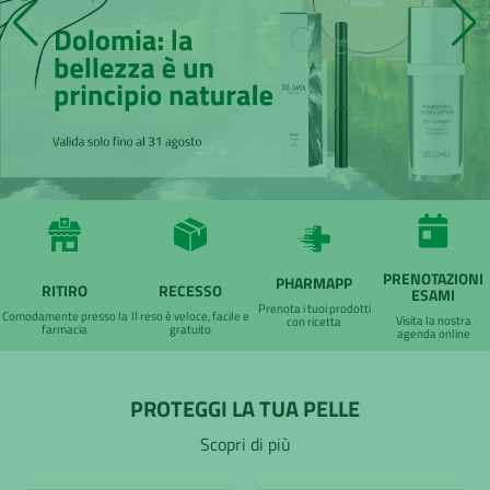
PRENOTAZIONI
PHARMAPP
RITIRO
RECESSO
ESAMI
Prenota i tuoi prodotti
Comodamente presso la
Il reso è veloce, facile e
Visita la nostra
con ricetta
farmacia
gratuito
agenda online
PROTEGGI LA TUA PELLE
Scopri di più