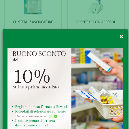
CH STERILIZ ASCIUGATORE
PRONTEX FLOW AEROSOL
€ 79,00
€ 80,00
×
Senza obbligo di ricetta
Senza obbligo di ricetta
ACQUISTA
ACQUISTA
PRONTEX XONE MISUR PRESS
VEROVAL COMPACT CONNECT
DIGIT
BRACC
€ 85,50
€ 123,50
Senza obbligo di ricetta
Senza obbligo di ricetta