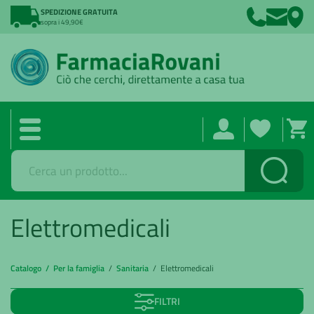
SPEDIZIONE GRATUITA
sopra i 49,90€
Cerca
Elettromedicali
Catalogo /
Per la famiglia
/
Sanitaria
/ Elettromedicali
FILTRI