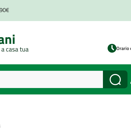
,90€
Orario 
Cerca
i