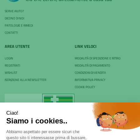
SERVE AIUTO?
DICONO DI NOI
PATOLOGIE E RIMEDI
CONTATTI
AREA UTENTE
LINK VELOCI
LOGIN
MODALITÀ DI SPEDIZIONE E RITIRO
REGISTRATI
MODALITÀ DI PAGAMENTO
WISHLIST
CONDIZIONI DI VENDITA
ISCRIZIONE ALLA NEWSLETTER
INFORMATIVA PRIVACY
COOKIE POLICY