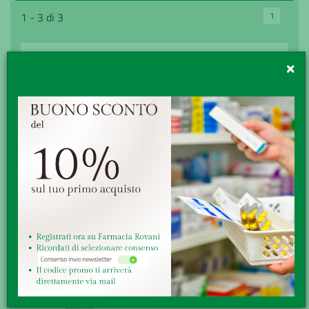
1
1 - 3 di 3
×
AMFLEE COMBO*3PIP >40KG
CALCIO AD3 PLUS 40CPR
CANI
APPETIB
€ 21,90
€ 33,90
Senza obbligo di ricetta
ACQUISTA
ACQUISTA