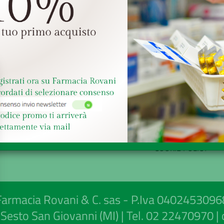
AREA UTENTE
LINK VELOCI
LOGIN
MODALITÀ DI SPED
REGISTRATI
E RITIRO
WISHLIST
MODALITÀ DI PAG
ISCRIZIONE ALLA
CONDIZIONI DI VEN
NEWSLETTER
INFORMATIVA PRIV
COOKIE POLICY
Farmacia Rovani & C. sas - P.Iva 0402453096
Sesto San Giovanni (MI) | Tel.
02 22470970
|