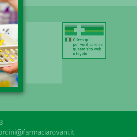
IZIONE
AMENTO
DITA
ACY
8
ordini@farmaciarovani.it