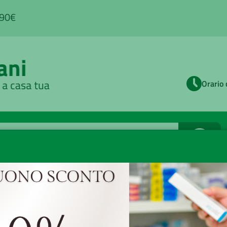
,90€
Orario 
Cerca
naturale
/ Unitari omeopatici