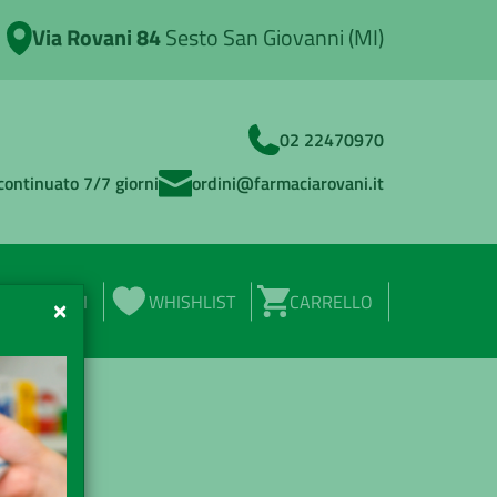
Via Rovani 84
Sesto San Giovanni (MI)
02 22470970
continuato 7/7 giorni
ordini@farmaciarovani.it
ACCEDI
WHISHLIST
CARRELLO
×