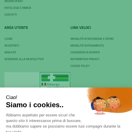
DICONO DI NOI
PATOLOGIE E RIMEDI
CONTATTI
AREA UTENTE
LINK VELOCI
LOGIN
MODALITÀ DI SPEDIZIONE E RITIRO
REGISTRATI
MODALITÀ DI PAGAMENTO
WISHLIST
CONDIZIONI DI VENDITA
ISCRIZIONE ALLA NEWSLETTER
INFORMATIVA PRIVACY
COOKIE POLICY