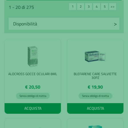
1
2
3
4
5
>>
1 - 20 di 275
Avanti
ALOCROSS GOCCE OCULARI 8ML
BLEFARENE CARE SALVIETTE
30PZ
€ 20,50
€ 19,90
Senza obbligo di ricetta
Senza obbligo di ricetta
ACQUISTA
ACQUISTA