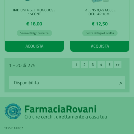
IRIDIUM A GEL MONODOSE
IRILENS 0,4% GOCCE
15CONT
OCULARI10ML
€ 18,00
€ 12,50
Senza obbligo di ricetta
Senza obbligo di ricetta
ACQUISTA
ACQUISTA
1
2
3
4
5
>>
1 - 20 di 275
Avanti
SERVE AIUTO?