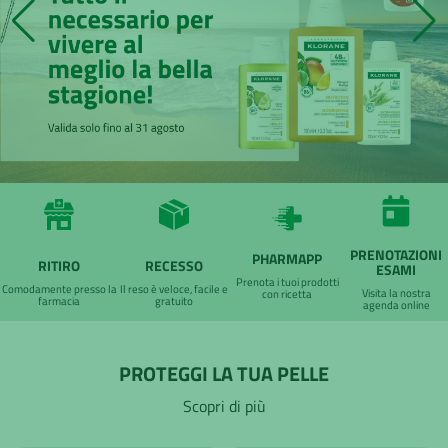
PRENOTAZIONI
PHARMAPP
RITIRO
RECESSO
ESAMI
Prenota i tuoi prodotti
Comodamente presso la
Il reso è veloce, facile e
Visita la nostra
con ricetta
farmacia
gratuito
agenda online
PROTEGGI LA TUA PELLE
Scopri di più