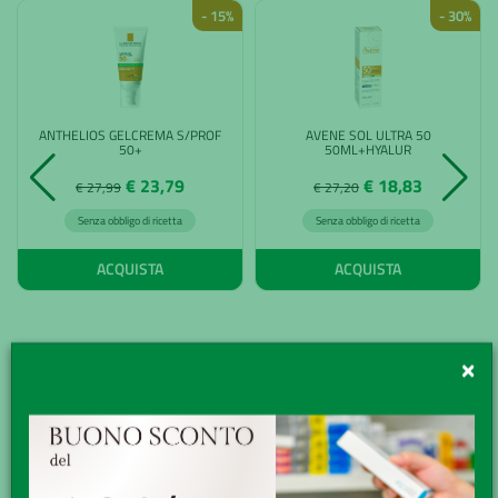
- 15%
- 30%
ANTHELIOS GELCREMA S/PROF
AVENE SOL ULTRA 50
50+
50ML+HYALUR
€ 23,79
€ 18,83
€ 27,99
€ 27,20
Senza obbligo di ricetta
Senza obbligo di ricetta
ACQUISTA
ACQUISTA
×
Promo BruciaGrassi
Scopri di più