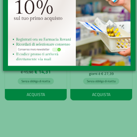
- 10%
- 15%
ARKOCPS ANANAS GAMBO 45CPS
ARKOFLUIDI CARCIOFO+ALOE V
20F
€ 21,17
€ 24,90
*Il prezzo più basso degli ultimo 30
€ 14,31
€ 15,90
giorni è € 27,39
Senza obbligo di ricetta
Senza obbligo di ricetta
ACQUISTA
ACQUISTA