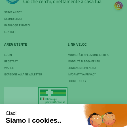
SERVE AIUTO?
DICONO DI NOI
PATOLOGIE E RIMEDI
CONTATTI
AREA UTENTE
LINK VELOCI
LOGIN
MODALITÀ DI SPEDIZIONE E RITIRO
REGISTRATI
MODALITÀ DI PAGAMENTO
WISHLIST
CONDIZIONI DI VENDITA
ISCRIZIONE ALLA NEWSLETTER
INFORMATIVA PRIVACY
COOKIE POLICY