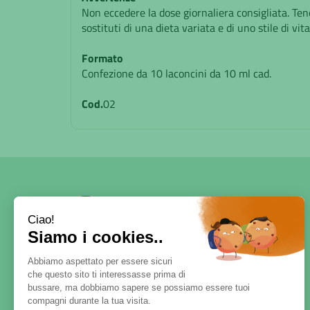
Non eccedere la dose giornaliera consigliata. Tene
sostituti di una dieta variata e di uno stile di vi
Formato
Confezione da 10 laconcini da 10 ml cad.
Cod.
02
SERVE AIUTO?
DICONO DI NOI
PATOLOGIE E RIMEDI
CONTATTI