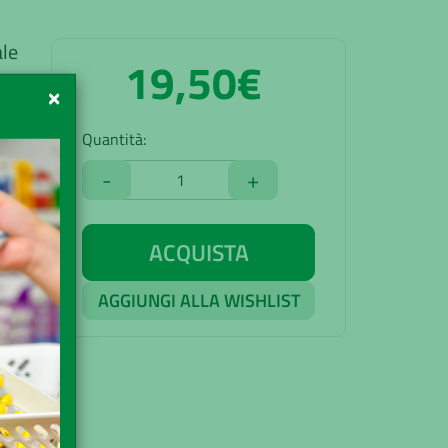
ale
19,50€
×
Quantità:
-
+
ACQUISTA
AGGIUNGI ALLA WISHLIST
90€
acia
uito