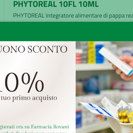
PHYTOREAL 10FL 10ML
PHYTOREAL Integratore alimentare di pappa re
Integratore alimentare ad alta concentrazione di
pappa reale fresca. Informazioni nutrizionali
Analisi nutrizionale media per 2 flaconi Pappa
reale 1 ...
Minsan:
906050808
Marchio:
PHYTOMED Srl
Disponibilità:
Buona
Senza obbligo di ricetta
GRATUITA sopra i 49,
Ritiro presso la farm
Reso veloce, facile e grat