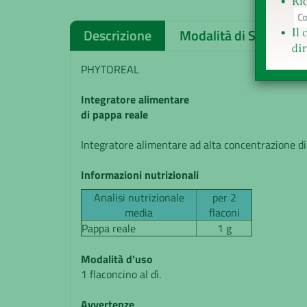
Descrizione
Modalità di Spedizion
PHYTOREAL
Integratore alimentare
di pappa reale
Integratore alimentare ad alta concentrazione di
Informazioni nutrizionali
Analisi nutrizionale
per 2
media
flaconi
Pappa reale
1 g
Modalità d'uso
1 flaconcino al dì.
Avvertenze