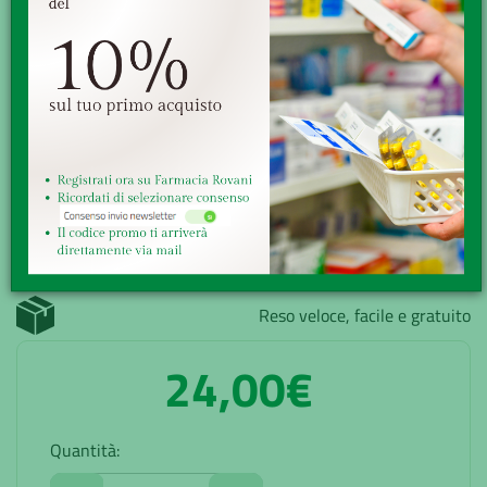
modalità d'uso 3-6 capsule al giorno, prima dei pasti.
Avvertenze Un dosaggio elev...
Minsan:
904793282
Marchio:
PHYTOITALIA Srl
Disponibilità:
Buona
Senza obbligo di ricetta
GRATUITA sopra i 49,90€
Ritiro presso la farmacia
Reso veloce, facile e gratuito
24,00€
Quantità: