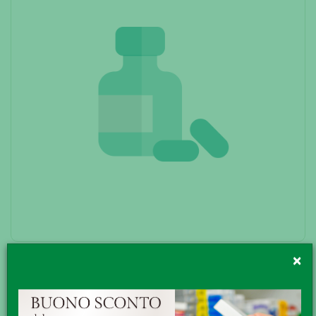
PHYTOGENZIANA 60CPS
×
Phytogenziana Integratore alimentare contro lo stress, i
disturbi digestivi secondari e gli stati ansiosi. Posologia e