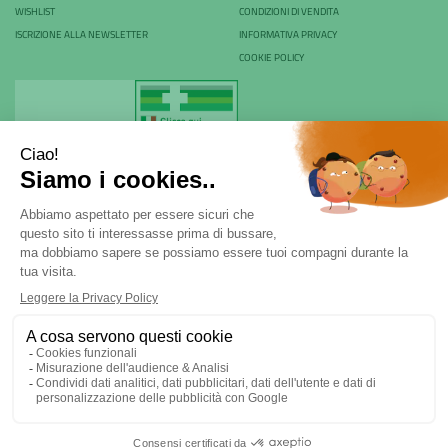
WISHLIST
CONDIZIONI DI VENDITA
ISCRIZIONE ALLA NEWSLETTER
INFORMATIVA PRIVACY
COOKIE POLICY
Farmacia Rovani & C. sas - P.Iva 04024530968
Via Rovani 84 - 20099 - Sesto San Giovanni (MI) | Tel.
02
22470970
|
ordini@farmaciarovani.it
Powered by
Prenofa
| Web Design
Fulcri srl