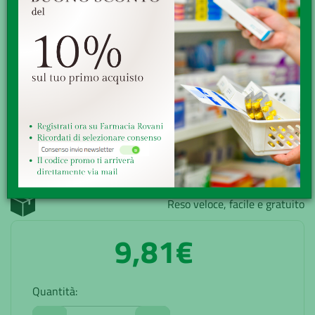
nutripuntura. La nutripuntura è una disciplina medica che
studia le relazioni tra oligoelementi...
Minsan:
900374897
Marchio:
LABORATORIO DINE Srl
Disponibilità:
Buona
Senza obbligo di ricetta
GRATUITA sopra i 49,90€
Ritiro presso la farmacia
Reso veloce, facile e gratuito
9,81€
Quantità: