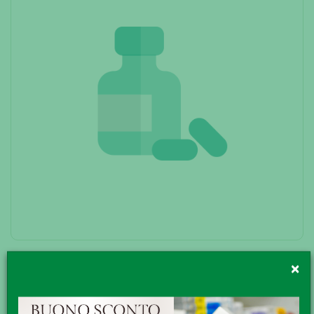
NUTRI 37 INTEGRATORE 60CPR
×
Nutri 37Descrizione Nutri è un integratore che nasce dalla
ricerca sulla nutrizione endocellulare, detta anche