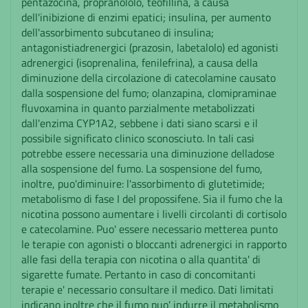
pentazocina, propranololo, teofillina, a causa
dell'inibizione di enzimi epatici; insulina, per aumento
dell'assorbimento subcutaneo di insulina;
antagonistiadrenergici (prazosin, labetalolo) ed agonisti
adrenergici (isoprenalina, fenilefrina), a causa della
diminuzione della circolazione di catecolamine causato
dalla sospensione del fumo; olanzapina, clomipraminae
fluvoxamina in quanto parzialmente metabolizzati
dall'enzima CYP1A2, sebbene i dati siano scarsi e il
possibile significato clinico sconosciuto. In tali casi
potrebbe essere necessaria una diminuzione delladose
alla sospensione del fumo. La sospensione del fumo,
inoltre, puo'diminuire: l'assorbimento di glutetimide;
metabolismo di fase I del propossifene. Sia il fumo che la
nicotina possono aumentare i livelli circolanti di cortisolo
e catecolamine. Puo' essere necessario metterea punto
le terapie con agonisti o bloccanti adrenergici in rapporto
alle fasi della terapia con nicotina o alla quantita' di
sigarette fumate. Pertanto in caso di concomitanti
terapie e' necessario consultare il medico. Dati limitati
indicano inoltre che il fumo puo' indurre il metabolismo