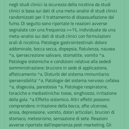
negli studi clinici: la sicurezza della nicotina da studi
clinici si basa sui dati di una meta-analisi di studi clinici
randomizzati per il trattamento di disassuefazione dal
fumo. Di seguito sono riportate le reazioni avverse
segnalate con una frequenza >=1%, individuate da una
meta-analisi sui dati di studi clinici con formulazioni
orali di nicotina. Patologie gastrointestinali: dolore
addominale, bocca secca, dispepsia, flatulenza, nausea
^a, ipersecrezione salivare, stomatite, vomito ^a.
Patologie sistemiche e condizioni relative alla sededi
somministrazione: bruciore in sede di applicazione,
affaticamento ^a. Disturbi del sistema immunitario:
ipersensibilita' ^a. Patologie del sistema nervoso: cefalea
^a, disgeusia, parestesia ^a. Patologie respiratorie,
toraciche e mediastiniche: tosse, singhiozzo, irritazione
della gola. ^a Effetto sistemico. Altri effetti possono
comprendere: irritazione della bocca, afte ulcerose,
ansia, depressione, vomito, dolori articolari, bruciori di
stomaco, meteorismo, sensazione di sete. Reazioni
avverse riportate dall'esperienza post-marketing. Gli