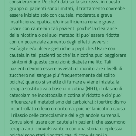
considerazione. Poiche' i dati sulla sicurezza in questo
gruppo di pazienti sono limitati, il trattamento dovrebbe
essere iniziato solo con cautela; moderata e grave
insufficienza epatica e/o insufficienza renale grave.
Usare con cautelain tali pazienti poiche' la clearance
della nicotina o dei suoi metaboliti puo' essere ridotta
con un potenziale aumento degli effetti avversi;
esofagite e/o ulcere gastriche o peptiche. Usare con
cautela in tali pazienti poiche' la nicotina puo' peggiorare
i sintomi di queste condizioni; diabete mellito. Tali
pazienti devono essere avvisati di monitorare i livelli di
zucchero nel sangue piu' frequentemente del solito
poiche', quando si smette di fumare e viene iniziata la
terapia sostitutiva a base di nicotina (NRT), il rilascio di
catecolamine indottodalla nicotina e' ridotto e cio' puo'
influenzare il metabolismo dei carboidrati; ipertiroidismo
incontrollato o feocromocitoma, poiche' lanicotina causa
il rilascio delle catecolamine dalle ghiandole surrenali.
Convulsioni: usare con cautela in pazienti che assumono
terapia anti-convulsivante o con una storia di epilessia
poiche' sono stati riportati casi di convulsioni in