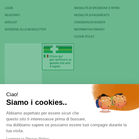
LOGIN
MODALITÀ DI SPEDIZIONE E RITIRO
REGISTRATI
MODALITÀ DI PAGAMENTO
WISHLIST
CONDIZIONI DI VENDITA
ISCRIZIONE ALLA NEWSLETTER
INFORMATIVA PRIVACY
COOKIE POLICY
Farmacia Rovani & C. sas - P.Iva 04024530968
Via Rovani 84 - 20099 - Sesto San Giovanni (MI) | Tel.
02
22470970
|
ordini@farmaciarovani.it