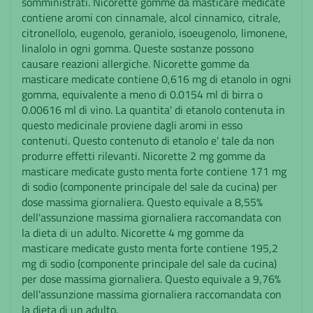
somministrati. Nicorette gomme da masticare medicate
contiene aromi con cinnamale, alcol cinnamico, citrale,
citronellolo, eugenolo, geraniolo, isoeugenolo, limonene,
linalolo in ogni gomma. Queste sostanze possono
causare reazioni allergiche. Nicorette gomme da
masticare medicate contiene 0,616 mg di etanolo in ogni
gomma, equivalente a meno di 0.0154 ml di birra o
0.00616 ml di vino. La quantita' di etanolo contenuta in
questo medicinale proviene dagli aromi in esso
contenuti. Questo contenuto di etanolo e' tale da non
produrre effetti rilevanti. Nicorette 2 mg gomme da
masticare medicate gusto menta forte contiene 171 mg
di sodio (componente principale del sale da cucina) per
dose massima giornaliera. Questo equivale a 8,55%
dell'assunzione massima giornaliera raccomandata con
la dieta di un adulto. Nicorette 4 mg gomme da
masticare medicate gusto menta forte contiene 195,2
mg di sodio (componente principale del sale da cucina)
per dose massima giornaliera. Questo equivale a 9,76%
dell'assunzione massima giornaliera raccomandata con
la dieta di un adulto.