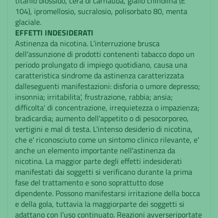
titanio biossido, cera di carnauba, giallo chinolina (E
104), ipromellosio, sucralosio, polisorbato 80, menta
glaciale.
EFFETTI INDESIDERATI
Astinenza da nicotina. L'interruzione brusca
dell'assunzione di prodotti contenenti tabacco dopo un
periodo prolungato di impiego quotidiano, causa una
caratteristica sindrome da astinenza caratterizzata
dalleseguenti manifestazioni: disforia o umore depresso;
insonnia; irritabilita', frustrazione, rabbia; ansia;
difficolta' di concentrazione, irrequietezza o impazienza;
bradicardia; aumento dell'appetito o di pesocorporeo,
vertigini e mal di testa. L'intenso desiderio di nicotina,
che e' riconosciuto come un sintomo clinico rilevante, e'
anche un elemento importante nell'astinenza da
nicotina. La maggior parte degli effetti indesiderati
manifestati dai soggetti si verificano durante la prima
fase del trattamento e sono soprattutto dose
dipendente. Possono manifestarsi irritazione della bocca
e della gola, tuttavia la maggiorparte dei soggetti si
adattano con l'uso continuato. Reazioni avverseriportate