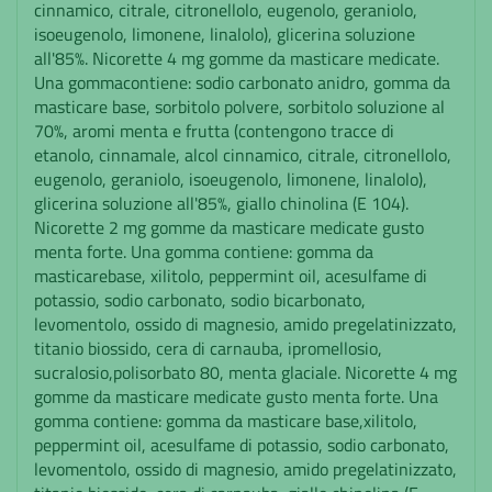
cinnamico, citrale, citronellolo, eugenolo, geraniolo,
isoeugenolo, limonene, linalolo), glicerina soluzione
all'85%. Nicorette 4 mg gomme da masticare medicate.
Una gommacontiene: sodio carbonato anidro, gomma da
masticare base, sorbitolo polvere, sorbitolo soluzione al
70%, aromi menta e frutta (contengono tracce di
etanolo, cinnamale, alcol cinnamico, citrale, citronellolo,
eugenolo, geraniolo, isoeugenolo, limonene, linalolo),
glicerina soluzione all'85%, giallo chinolina (E 104).
Nicorette 2 mg gomme da masticare medicate gusto
menta forte. Una gomma contiene: gomma da
masticarebase, xilitolo, peppermint oil, acesulfame di
potassio, sodio carbonato, sodio bicarbonato,
levomentolo, ossido di magnesio, amido pregelatinizzato,
titanio biossido, cera di carnauba, ipromellosio,
sucralosio,polisorbato 80, menta glaciale. Nicorette 4 mg
gomme da masticare medicate gusto menta forte. Una
gomma contiene: gomma da masticare base,xilitolo,
peppermint oil, acesulfame di potassio, sodio carbonato,
levomentolo, ossido di magnesio, amido pregelatinizzato,