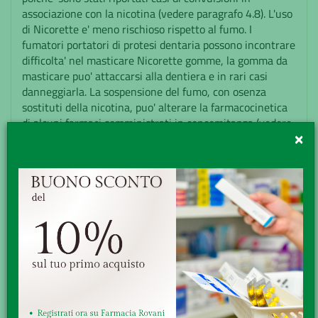
associazione con la nicotina (vedere paragrafo 4.8). L'uso
di Nicorette e' meno rischioso rispetto al fumo. I
fumatori portatori di protesi dentaria possono incontrare
difficolta' nel masticare Nicorette gomme, la gomma da
masticare puo' attaccarsi alla dentiera e in rari casi
danneggiarla. La sospensione del fumo, con osenza
sostituti della nicotina, puo' alterare la farmacocinetica
di alcuni farmaci somministrati in concomitanza (vedere
paragrafo 4.5). Sipuo' verificare una permanenza della
×
dipendenza alla nicotina. Fumo euso concomitante della
terapia sostitutiva a base di nicotina (NRT):quando si
usano i prodotti per la terapia sostitutiva a base di
nicotina per ridurre il fumo, e' presente nell'organismo
anche la nicotina rilasciata dalle sigarette. Non e' chiaro,
se la nicotina rilasciata dalle sigarette influenzi
l'eliminazione della nicotina fornita dai prodotti per la
terapia sostitutiva o viceversa. Sebbene sia stato
riportato che la nicotina e' eliminata piu' rapidamente
dai fumatori che dainon-fumatori, suggerendo che la
stessa nicotina favorisca la propria eliminazione, uno