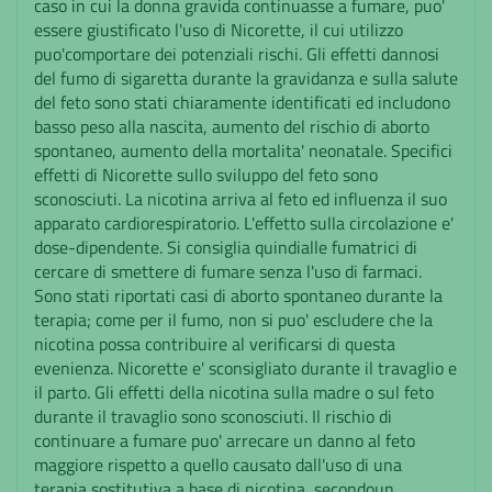
caso in cui la donna gravida continuasse a fumare, puo'
essere giustificato l'uso di Nicorette, il cui utilizzo
puo'comportare dei potenziali rischi. Gli effetti dannosi
del fumo di sigaretta durante la gravidanza e sulla salute
del feto sono stati chiaramente identificati ed includono
basso peso alla nascita, aumento del rischio di aborto
spontaneo, aumento della mortalita' neonatale. Specifici
effetti di Nicorette sullo sviluppo del feto sono
sconosciuti. La nicotina arriva al feto ed influenza il suo
apparato cardiorespiratorio. L'effetto sulla circolazione e'
dose-dipendente. Si consiglia quindialle fumatrici di
cercare di smettere di fumare senza l'uso di farmaci.
Sono stati riportati casi di aborto spontaneo durante la
terapia; come per il fumo, non si puo' escludere che la
nicotina possa contribuire al verificarsi di questa
evenienza. Nicorette e' sconsigliato durante il travaglio e
il parto. Gli effetti della nicotina sulla madre o sul feto
durante il travaglio sono sconosciuti. Il rischio di
continuare a fumare puo' arrecare un danno al feto
maggiore rispetto a quello causato dall'uso di una
terapia sostitutiva a base di nicotina, secondoun