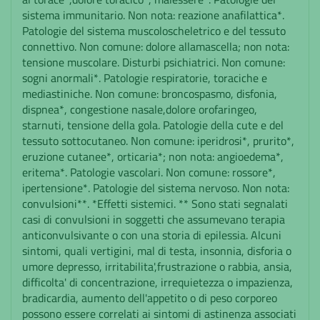
sistema immunitario. Non nota: reazione anafilattica*.
Patologie del sistema muscoloscheletrico e del tessuto
connettivo. Non comune: dolore allamascella; non nota:
tensione muscolare. Disturbi psichiatrici. Non comune:
sogni anormali*. Patologie respiratorie, toraciche e
mediastiniche. Non comune: broncospasmo, disfonia,
dispnea*, congestione nasale,dolore orofaringeo,
starnuti, tensione della gola. Patologie della cute e del
tessuto sottocutaneo. Non comune: iperidrosi*, prurito*,
eruzione cutanee*, orticaria*; non nota: angioedema*,
eritema*. Patologie vascolari. Non comune: rossore*,
ipertensione*. Patologie del sistema nervoso. Non nota:
convulsioni**. *Effetti sistemici. ** Sono stati segnalati
casi di convulsioni in soggetti che assumevano terapia
anticonvulsivante o con una storia di epilessia. Alcuni
sintomi, quali vertigini, mal di testa, insonnia, disforia o
umore depresso, irritabilita',frustrazione o rabbia, ansia,
difficolta' di concentrazione, irrequietezza o impazienza,
bradicardia, aumento dell'appetito o di peso corporeo
possono essere correlati ai sintomi di astinenza associati