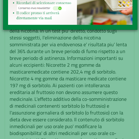
studio piu' approfondito ha dimostrato che e' vero anche
il contrario. Un altro studio ha evidenziato che la
cotinina, il principale metabolita della nicotina prodotta
fumando non ha aumentatoo diminuito l'eliminazione
della nicotina. In un test piu' diretto, condotto sugli
stessi soggetti, l'eliminazione della nicotina
somministrata per via endovenosa e' risultata piu' lenta
del 36% durante un breve periodo di fumo rispetto a un
breve periodo di astinenza. Informazioni importanti su
alcuni eccipienti: Nicorette 2 mg gomme da
masticaremedicate contiene 202,4 mg di sorbitolo.
Nicorette 4 mg gomme da masticare medicate contiene
197 mg di sorbitolo. Ai pazienti con intolleranza
ereditaria al fruttosio non devono assumere questo
medicinale. L'effetto additivo della co-somministrazione
di medicinali contenenti sorbitolo (o fruttosio) e
l'assunzione giornaliera di sorbitolo (o fruttosio) con la
dieta deve essere considerato. Il contenuto di sorbitolo
inmedicinali per uso orale puo' modificare la
biodisponibilita' di altri medicinali per uso orale co-