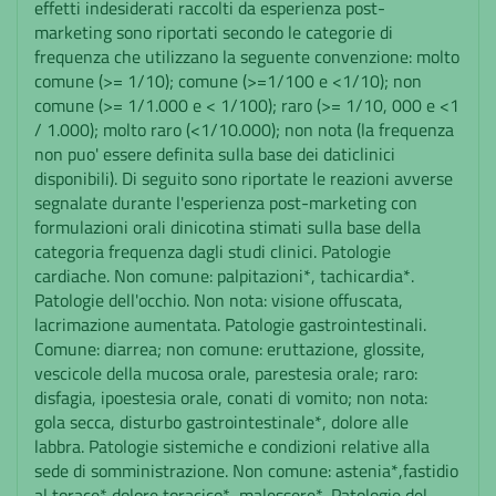
effetti indesiderati raccolti da esperienza post-
marketing sono riportati secondo le categorie di
frequenza che utilizzano la seguente convenzione: molto
comune (>= 1/10); comune (>=1/100 e <1/10); non
comune (>= 1/1.000 e < 1/100); raro (>= 1/10, 000 e <1
/ 1.000); molto raro (<1/10.000); non nota (la frequenza
non puo' essere definita sulla base dei daticlinici
disponibili). Di seguito sono riportate le reazioni avverse
segnalate durante l'esperienza post-marketing con
formulazioni orali dinicotina stimati sulla base della
categoria frequenza dagli studi clinici. Patologie
cardiache. Non comune: palpitazioni*, tachicardia*.
Patologie dell'occhio. Non nota: visione offuscata,
lacrimazione aumentata. Patologie gastrointestinali.
Comune: diarrea; non comune: eruttazione, glossite,
vescicole della mucosa orale, parestesia orale; raro:
disfagia, ipoestesia orale, conati di vomito; non nota:
gola secca, disturbo gastrointestinale*, dolore alle
labbra. Patologie sistemiche e condizioni relative alla
sede di somministrazione. Non comune: astenia*,fastidio
al torace*,dolore toracico*, malessere*. Patologie del