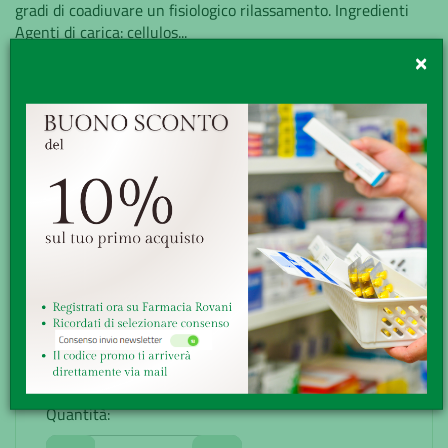
gradi di coadiuvare un fisiologico rilassamento. Ingredienti
Agenti di carica: cellulos...
×
Minsan:
904680321
Marchio:
PHARMEXTRACTA SpA
Disponibilità:
Buona
Senza obbligo di ricetta
GRATUITA sopra i 49,90€
Ritiro presso la farmacia
Reso veloce, facile e gratuito
16,90€
Quantità: