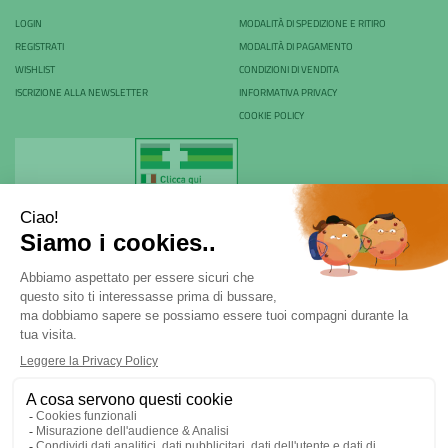
LOGIN
MODALITÀ DI SPEDIZIONE E RITIRO
REGISTRATI
MODALITÀ DI PAGAMENTO
WISHLIST
CONDIZIONI DI VENDITA
ISCRIZIONE ALLA NEWSLETTER
INFORMATIVA PRIVACY
COOKIE POLICY
Farmacia Rovani & C. sas - P.Iva 04024530968
Via Rovani 84 - 20099 - Sesto San Giovanni (MI) | Tel.
02
22470970
|
ordini@farmaciarovani.it