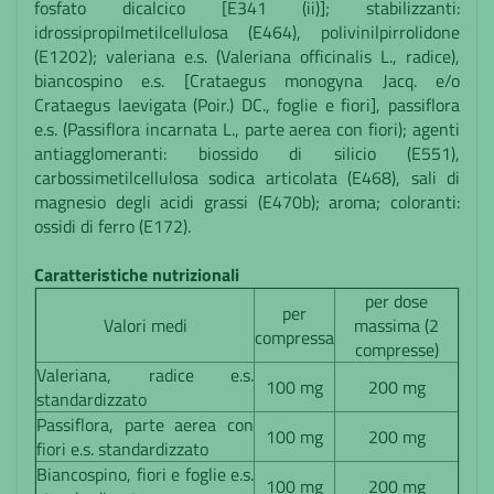
fosfato dicalcico [E341 (ii)]; stabilizzanti:
idrossipropilmetilcellulosa (E464), polivinilpirrolidone
(E1202); valeriana e.s. (Valeriana officinalis L., radice),
biancospino e.s. [Crataegus monogyna Jacq. e/o
Crataegus laevigata (Poir.) DC., foglie e fiori], passiflora
e.s. (Passiflora incarnata L., parte aerea con fiori); agenti
antiagglomeranti: biossido di silicio (E551),
carbossimetilcellulosa sodica articolata (E468), sali di
magnesio degli acidi grassi (E470b); aroma; coloranti:
ossidi di ferro (E172).
Caratteristiche nutrizionali
per dose
per
Valori medi
massima (2
compressa
compresse)
Valeriana, radice e.s.
100 mg
200 mg
standardizzato
Passiflora, parte aerea con
100 mg
200 mg
fiori e.s. standardizzato
Biancospino, fiori e foglie e.s.
100 mg
200 mg