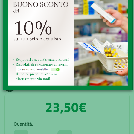
ciuccio e da pannolino; - pelle disidratata a causa di fattori
climatici e c...
Minsan:
902543610
Marchio:
PHYTOMED Srl
Disponibilità:
Buona
Senza obbligo di ricetta
GRATUITA sopra i 49,90€
Ritiro presso la farmacia
Reso veloce, facile e gratuito
23,50€
Quantità: