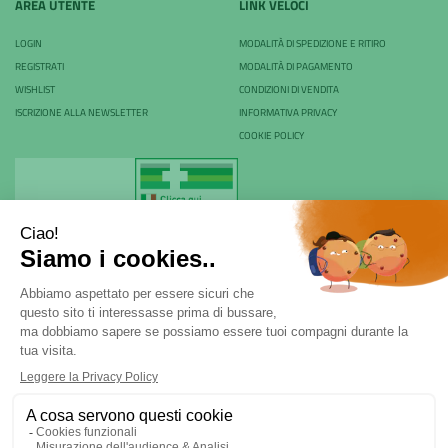
AREA UTENTE
LINK VELOCI
LOGIN
MODALITÀ DI SPEDIZIONE E RITIRO
REGISTRATI
MODALITÀ DI PAGAMENTO
WISHLIST
CONDIZIONI DI VENDITA
ISCRIZIONE ALLA NEWSLETTER
INFORMATIVA PRIVACY
COOKIE POLICY
Farmacia Rovani & C. sas - P.Iva 04024530968
Via Rovani 84 - 20099 - Sesto San Giovanni (MI) | Tel.
02