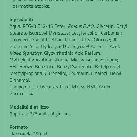
- dermatite atopica.
Ingredienti
Aqua; PEG-8 C12-18 Ester;
Prunus Dulcis
; Glycerin; Octyl
Stearate Isopropyl Myristate; Cetyl Alcohol; Carbomer;
Propylene Glycol Triethanolamine; Urea; Glucose; dl-
Glutamic Acid; Hydrolyzed Collagen; PCA; Lactic Acid;
Malva Sylvestrys
; Glycyrrhetinic Acid Parfum;
Methylchloroisothiazolinone; Methylisothiazolinone;
BHT Benzyl Benzoate; Benzyl Salicylate; Butylphenyl
Methylpropional Citronellol; Coumarin; Linalool; Hexyl
Cinnamal.
Componenti attivi: estratto di Malva, NMF, Acido
Glicirretico.
Modalità d'utilizzo
Applicare 2/3 volte al giorno.
Formato
Flacone da 250 ml