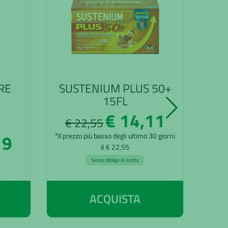
RE
SUSTENIUM PLUS 50+
SU
15FL
€ 14,11
€ 22,55
€
19
*Il prezzo più basso degli ultimo 30 giorni
*Il pre
è € 22,55
Senza obbligo di ricetta
ACQUISTA