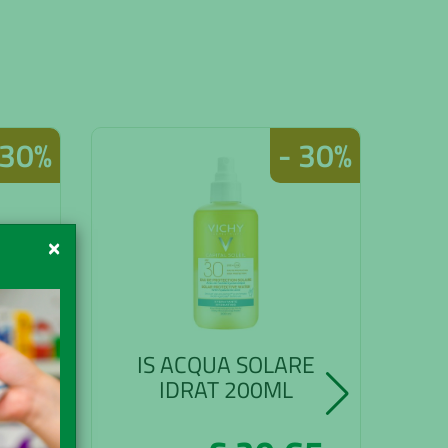
 30%
- 30%
×
RE
IS ACQUA SOLARE
OL
IDRAT 200ML