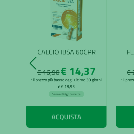
CALCIO IBSA 60CPR
FE
€ 14,37
€ 16,90
€ 
*Il prezzo più basso degli ultimo 30 giorni
*Il prez
è € 18,93
Senza obbligo di ricetta
ACQUISTA