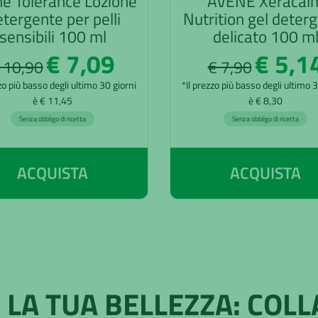
e Tolerance Lozione
AVENE Xeracal
tergente per pelli
Nutrition gel deter
sensibili 100 ml
delicato 100 m
€ 7,09
€ 5,1
 10,90
€ 7,90
zo più basso degli ultimo 30 giorni
*Il prezzo più basso degli ultimo 
è € 11,45
è € 8,30
Senza obbligo di ricetta
Senza obbligo di ricetta
ACQUISTA
ACQUISTA
 LA TUA BELLEZZA: COL