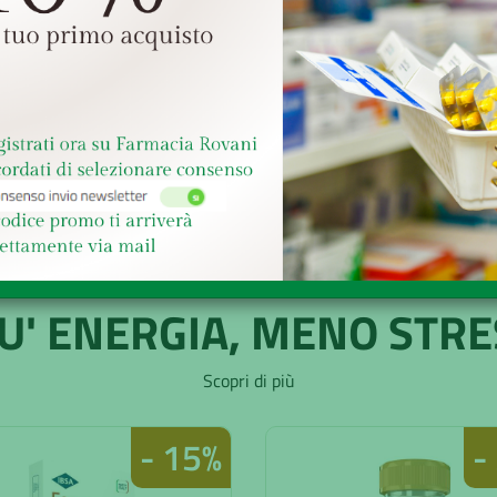
€ 18,83
€ 20,
27,20
€ 29,50
Senza obbligo di ricetta
Senza obbligo di ricetta
ACQUISTA
ACQUISTA
IU' ENERGIA, MENO STRE
Scopri di più
- 15%
-