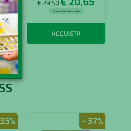
65
€ 20,65
€ 29,50
€
Senza obbligo di ricetta
ACQUISTA
SS
 35%
- 37%