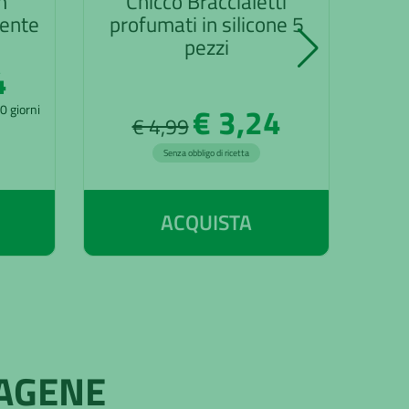
m
Chicco Braccialetti
Chi
gente
profumati in silicone 5
l
pezzi
4
€ 3,24
30 giorni
€ 4,99
*Il pre
Senza obbligo di ricetta
ACQUISTA
LAGENE