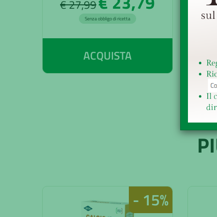
€ 23,79
€ 27,99
€ 
Senza obbligo di ricetta
ACQUISTA
P
- 15%