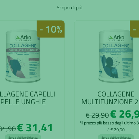
Scopri di più
- 10%
-
LLAGENE CAPELLI
COLLAGENE
PELLE UNGHIE
MULTIFUNZIONE 
€ 26,
€ 29,90
€ 31,41
*Il prezzo più basso degli ultimo 
34,90
è € 29,90
Senza obbligo di ricetta
Senza obbligo di ricetta