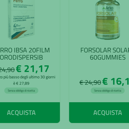
RRO IBSA 20FILM
FORSOLAR SOLA
ORODISPERSIB
60GUMMIES
€ 21,17
24,90
€ 16,
zo più basso degli ultimo 30 giorni
€ 24,90
è € 27,89
Senza obbligo di ricetta
Senza obbligo di ricetta
ACQUISTA
ACQUISTA