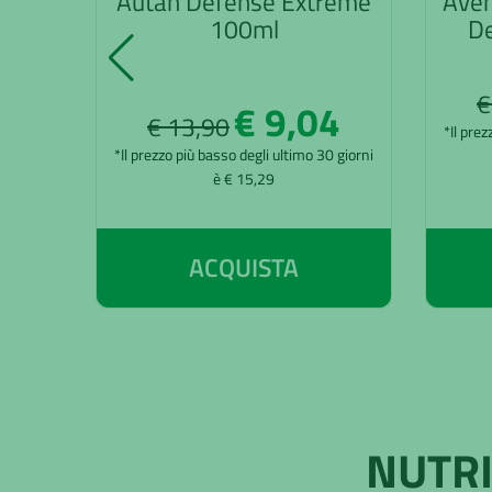
Autan Defense Extreme
Aven
100ml
De
€
€ 9,04
€ 13,90
*Il prez
*Il prezzo più basso degli ultimo 30 giorni
è € 15,29
ACQUISTA
NUTRI