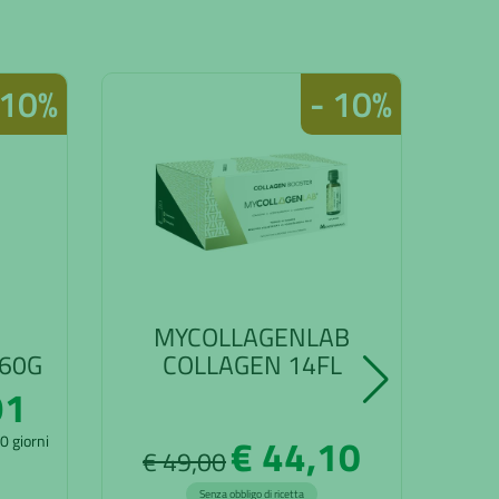
 10%
- 10%
MYCOLLAGENLAB
260G
COLLAGEN 14FL
C
91
€ 44,10
30 giorni
€ 49,00
€
Senza obbligo di ricetta