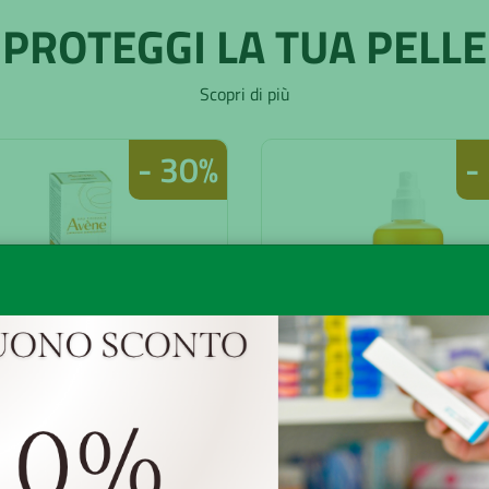
PROTEGGI LA TUA PELLE
Scopri di più
- 30%
-
ENE SOL ULTRA 50
IS ACQUA SOLA
50ML+HYALUR
ABBR 200ML