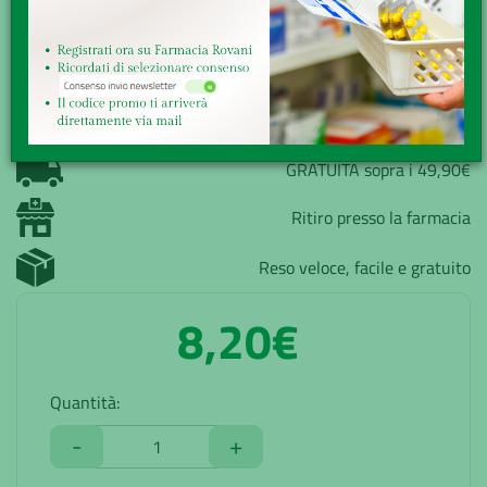
Minsan:
900283944
Marchio:
MARCO VITI FARMACEUTICI SpA
Disponibilità:
Buona
Senza obbligo di ricetta
GRATUITA sopra i 49,90€
Ritiro presso la farmacia
Reso veloce, facile e gratuito
8,20€
Quantità:
-
+