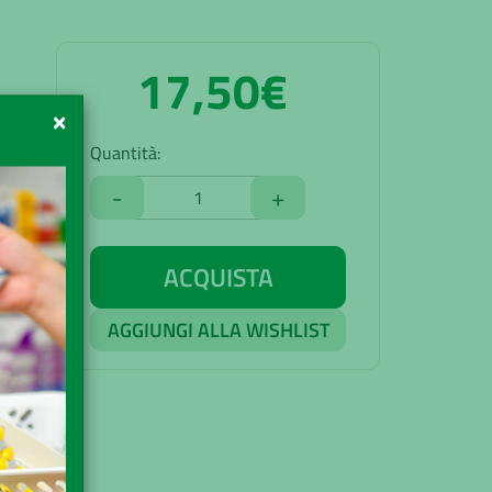
17,50€
te
×
Quantità:
-
+
ACQUISTA
AGGIUNGI ALLA WISHLIST
90€
acia
uito