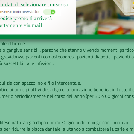
e
Richiesta informazioni
rale ottimale.
e o gengive sensibili; persone che stanno vivendo momenti partico
 gravidanza, pazienti con osteoporosi, pazienti diabetici, pazienti
uscettibili alle infezioni.
ulizia con spazzolino e filo interdentale.
e ai principi attivi di svolgere la loro azione benefica in tutto il 
umerlo periodicamente nel corso dell’anno (per 30 o 60 giorni conse
difese naturali già dopo i primi 30 giorni di impiego continuativo.
 per ridurre la placca dentale, aiutando a combattere la carie e mi