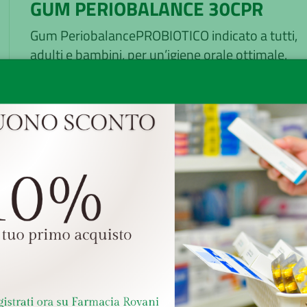
GUM PERIOBALANCE 30CPR
Gum PeriobalancePROBIOTICO indicato a tutti,
adulti e bambini, per un’igiene orale ottimale.
Adatto soprattutto a persone affette da gengivi
o gengive sensibili; persone che stanno vivendo
momenti part...
Minsan:
905306775
Marchio:
SUNSTAR ITALIANA Srl
Disponibilità:
Buona
Senza obbligo di ricetta
GRATUITA sopra i 49,
Ritiro presso la farm
Reso veloce, facile e grat