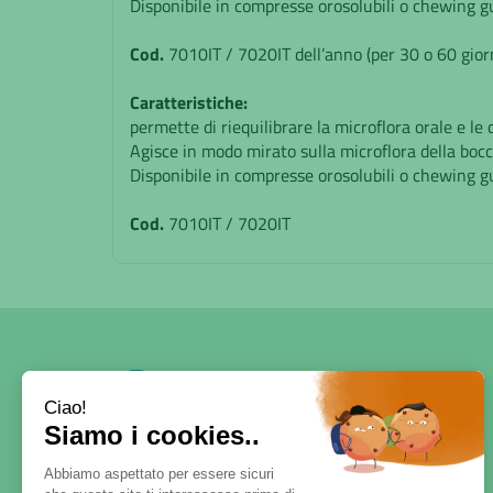
Disponibile in compresse orosolubili o chewing g
Cod.
7010IT / 7020IT dell’anno (per 30 o 60 giorn
Caratteristiche:
permette di riequilibrare la microflora orale e le 
Agisce in modo mirato sulla microflora della bocca
Disponibile in compresse orosolubili o chewing g
Cod.
7010IT / 7020IT
SERVE AIUTO?
DICONO DI NOI