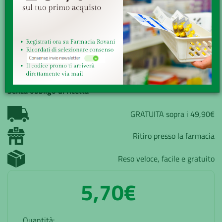
Caratteristiche • Profilo piatto e nylon resistente per
un’efficace pulizia delle superfici delle protesi. • Setole
assottigliate ...
Minsan:
902222850
Marchio:
SUNSTAR ITALIANA Srl
Disponibilità:
Buona
Senza obbligo di ricetta
GRATUITA sopra i 49,90€
Ritiro presso la farmacia
Reso veloce, facile e gratuito
5,70€
Quantità: