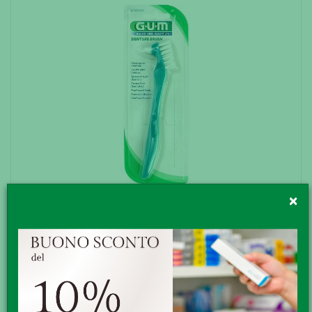
×
GUM DENTURE BRUSH SPAZ
PROTESI
G•U•M DENTURE BRUSH Spazzolino per protesi.