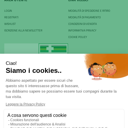
LOGIN
MODALITÀ DI SPEDIZIONE E RITIRO
REGISTRATI
MODALITÀ DI PAGAMENTO
WISHLIST
CONDIZIONI DI VENDITA
ISCRIZIONE ALLA NEWSLETTER
INFORMATIVA PRIVACY
COOKIE POLICY
Farmacia Rovani & C. sas - P.Iva 04024530968
Via Rovani 84 - 20099 - Sesto San Giovanni (MI) | Tel.
02
22470970
|
ordini@farmaciarovani.it