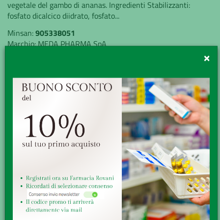
vegetale del gambo di ananas. Ingredienti Stabilizzanti:
fosfato dicalcico diidrato, fosfato...
Minsan:
905338051
Marchio:
MEDA PHARMA SpA
×
Disponibilità:
Buona
Senza obbligo di ricetta
GRATUITA sopra i 49,90€
Ritiro presso la farmacia
Reso veloce, facile e gratuito
20,30€
Quantità: