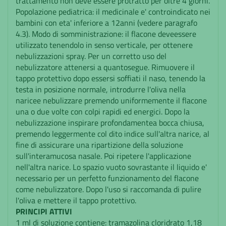
trattamento non deve essere protratto per oltre 4 giorni.
Popolazione pediatrica: il medicinale e' controindicato nei
bambini con eta' inferiore a 12anni (vedere paragrafo
4.3). Modo di somministrazione: il flacone deveessere
utilizzato tenendolo in senso verticale, per ottenere
nebulizzazioni spray. Per un corretto uso del
nebulizzatore attenersi a quantosegue. Rimuovere il
tappo protettivo dopo essersi soffiati il naso, tenendo la
testa in posizione normale, introdurre l'oliva nella
naricee nebulizzare premendo uniformemente il flacone
una o due volte con colpi rapidi ed energici. Dopo la
nebulizzazione inspirare profondamentea bocca chiusa,
premendo leggermente col dito indice sull'altra narice, al
fine di assicurare una ripartizione della soluzione
sull'interamucosa nasale. Poi ripetere l'applicazione
nell'altra narice. Lo spazio vuoto sovrastante il liquido e'
necessario per un perfetto funzionamento del flacone
come nebulizzatore. Dopo l'uso si raccomanda di pulire
l'oliva e mettere il tappo protettivo.
PRINCIPI ATTIVI
1 ml di soluzione contiene: tramazolina cloridrato 1,18