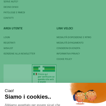
SERVE AIUTO?
DICONO DI NOI
PATOLOGIE E RIMEDI
CONTATTI
AREA UTENTE
LINK VELOCI
LOGIN
MODALITÀ DI SPEDIZIONE E RITIRO
REGISTRATI
MODALITÀ DI PAGAMENTO
WISHLIST
CONDIZIONI DI VENDITA
ISCRIZIONE ALLA NEWSLETTER
INFORMATIVA PRIVACY
COOKIE POLICY