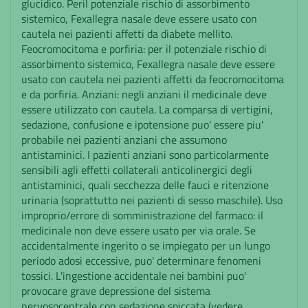
glucidico. Peril potenziale rischio di assorbimento
sistemico, Fexallegra nasale deve essere usato con
cautela nei pazienti affetti da diabete mellito.
Feocromocitoma e porfiria: per il potenziale rischio di
assorbimento sistemico, Fexallegra nasale deve essere
usato con cautela nei pazienti affetti da feocromocitoma
e da porfiria. Anziani: negli anziani il medicinale deve
essere utilizzato con cautela. La comparsa di vertigini,
sedazione, confusione e ipotensione puo' essere piu'
probabile nei pazienti anziani che assumono
antistaminici. I pazienti anziani sono particolarmente
sensibili agli effetti collaterali anticolinergici degli
antistaminici, quali secchezza delle fauci e ritenzione
urinaria (soprattutto nei pazienti di sesso maschile). Uso
improprio/errore di somministrazione del farmaco: il
medicinale non deve essere usato per via orale. Se
accidentalmente ingerito o se impiegato per un lungo
periodo adosi eccessive, puo' determinare fenomeni
tossici. L'ingestione accidentale nei bambini puo'
provocare grave depressione del sistema
nervosocentrale con sedazione spiccata (vedere