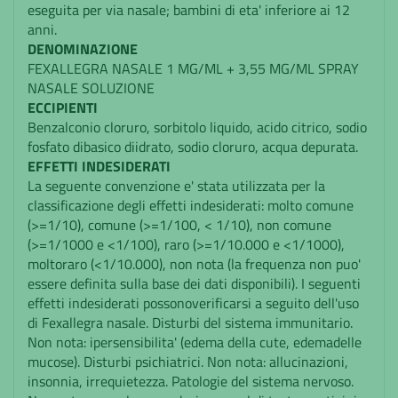
eseguita per via nasale; bambini di eta' inferiore ai 12
anni.
DENOMINAZIONE
FEXALLEGRA NASALE 1 MG/ML + 3,55 MG/ML SPRAY
NASALE SOLUZIONE
ECCIPIENTI
Benzalconio cloruro, sorbitolo liquido, acido citrico, sodio
fosfato dibasico diidrato, sodio cloruro, acqua depurata.
EFFETTI INDESIDERATI
La seguente convenzione e' stata utilizzata per la
classificazione degli effetti indesiderati: molto comune
(>=1/10), comune (>=1/100, < 1/10), non comune
(>=1/1000 e <1/100), raro (>=1/10.000 e <1/1000),
moltoraro (<1/10.000), non nota (la frequenza non puo'
essere definita sulla base dei dati disponibili). I seguenti
effetti indesiderati possonoverificarsi a seguito dell'uso
di Fexallegra nasale. Disturbi del sistema immunitario.
Non nota: ipersensibilita' (edema della cute, edemadelle
mucose). Disturbi psichiatrici. Non nota: allucinazioni,
insonnia, irrequietezza. Patologie del sistema nervoso.