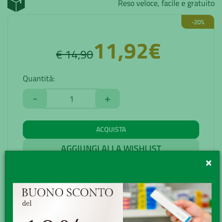
Reso veloce, facile e gratuito
-20%
11,92€
€ 14,90
Quantità:
-
+
ACQUISTA
AGGIUNGI ALLA WISHLIST
×
DESCRIZIONE