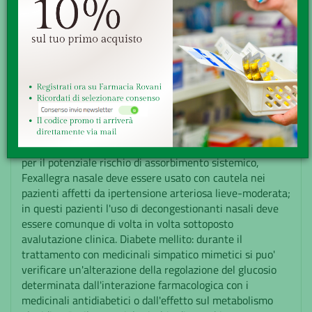
AVVERTENZE
L'uso prolungato dei vasocostrittori per uso topico
nasale, puo' alterare la normale funzione della mucosa
nasale e dei seni paranasali, provocando infiammazione
cronica e atrofia; inoltre puo' indurre anche assuefazione
al medicinale. L'uso, specie se prolungato, dei prodotti
topici puo' dare luogo a fenomeni di sensibilizzazione. Al
cessare dell'effetto vasocostrittore del farmaco puo'
verificarsi edema della mucosa nasale per iperemia
reattiva. Ipertensione arteriosa di grado lievee moderato:
per il potenziale rischio di assorbimento sistemico,
Fexallegra nasale deve essere usato con cautela nei
pazienti affetti da ipertensione arteriosa lieve-moderata;
in questi pazienti l'uso di decongestionanti nasali deve
essere comunque di volta in volta sottoposto
avalutazione clinica. Diabete mellito: durante il
trattamento con medicinali simpatico mimetici si puo'
verificare un'alterazione della regolazione del glucosio
determinata dall'interazione farmacologica con i
medicinali antidiabetici o dall'effetto sul metabolismo