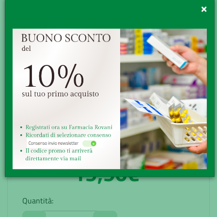
vitamina C il ferro ed il rame. Garantisce un corretto apporto
×
di ossigeno ai te...
Minsan:
902298456
Marchio:
FARMADERBE Srl
Disponibilità:
Buona
Senza obbligo di ricetta
GRATUITA sopra i 49,90€
Ritiro presso la farmacia
Reso veloce, facile e gratuito
19,90€
Quantità: