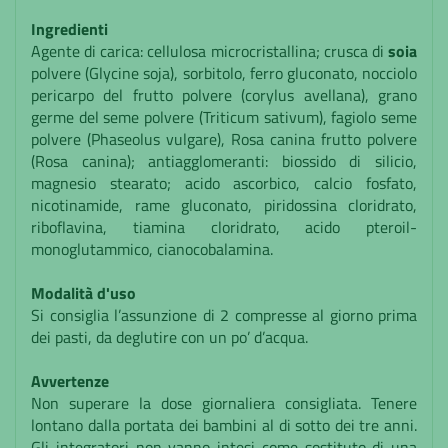
Ingredienti
Agente di carica: cellulosa microcristallina; crusca di
soia
polvere (Glycine soja), sorbitolo, ferro gluconato, nocciolo
pericarpo del frutto polvere (corylus avellana), grano
germe del seme polvere (Triticum sativum), fagiolo seme
polvere (Phaseolus vulgare), Rosa canina frutto polvere
(Rosa canina); antiagglomeranti: biossido di silicio,
magnesio stearato; acido ascorbico, calcio fosfato,
nicotinamide, rame gluconato, piridossina cloridrato,
riboflavina, tiamina cloridrato, acido pteroil-
monoglutammico, cianocobalamina.
Modalità d'uso
Si consiglia l’assunzione di 2 compresse al giorno prima
dei pasti, da deglutire con un po’ d’acqua.
Avvertenze
Non superare la dose giornaliera consigliata. Tenere
lontano dalla portata dei bambini al di sotto dei tre anni.
Gli integratori non vanno intesi come sostituto di una