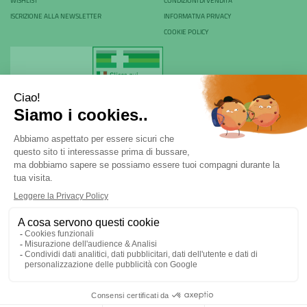
WISHLIST
CONDIZIONI DI VENDITA
ISCRIZIONE ALLA NEWSLETTER
INFORMATIVA PRIVACY
COOKIE POLICY
Farmacia Rovani & C. sas - P.Iva 04024530968
Via Rovani 84 - 20099 - Sesto San Giovanni (MI) | Tel.
02
22470970
|
ordini@farmaciarovani.it
Powered by
Prenofa
| Web Design
Fulcri srl