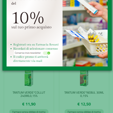
TANTUM VERDE GOLA*NEB
TANTUM VERDE*COLLUT
15ML0,25
120ML0,15%
€ 12,50
€ 8,00
Farmaco senza obbligo di ricetta
Farmaco senza obbligo di ricetta
ACQUISTA
ACQUISTA
TANTUM VERDE*COLLUT
TANTUM VERDE*NEBUL 30ML
240ML0,15%
0,15%
€ 11,90
€ 12,50
Farmaco senza obbligo di ricetta
Farmaco senza obbligo di ricetta