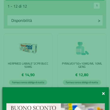
1
1 - 12 di 12
HERPMED LABIALE*2CPR BUCC
PYRALVEX*50+10MG/ML 10ML
50MG
GENG
€ 14,90
€ 12,80
Farmaco senza obbligo di ricetta
Farmaco senza obbligo di ricetta
ACQUISTA
ACQUISTA
×