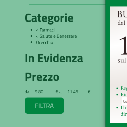
Categorie
1 - 2 
<
Farmaci
<
Salute e Benessere
Orecchio
In Evidenza
Prezzo
filtra
filtra
da
€
a
€
da
a
O