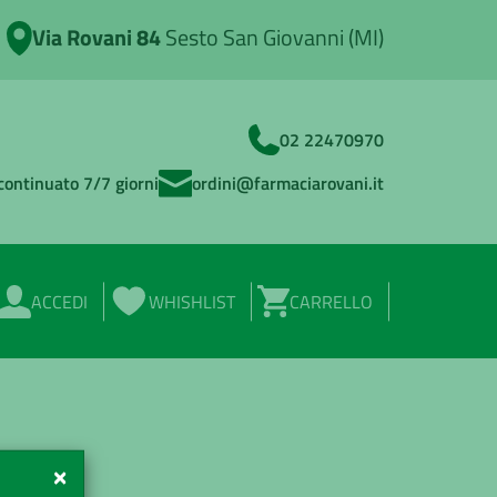
Via Rovani 84
Sesto San Giovanni (MI)
02 22470970
continuato 7/7 giorni
ordini@farmaciarovani.it
ACCEDI
WHISHLIST
CARRELLO
×