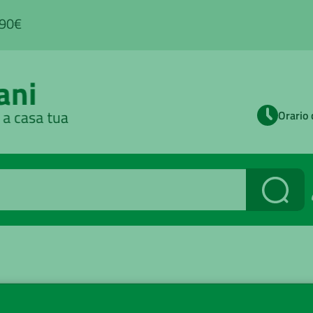
,90€
Orario 
Cerca
nessere
/ Orecchio