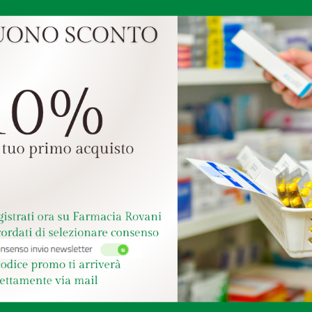
1
di 2
TALGAN*GTT OTO
FL 6G
€ 11,45
Farmaco senza obbligo di ricetta