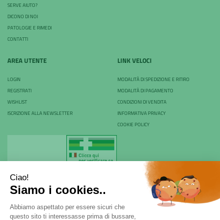
SERVE AIUTO?
DICONO DI NOI
PATOLOGIE E RIMEDI
CONTATTI
AREA UTENTE
LINK VELOCI
LOGIN
MODALITÀ DI SPEDIZIONE E RITIRO
REGISTRATI
MODALITÀ DI PAGAMENTO
WISHLIST
CONDIZIONI DI VENDITA
ISCRIZIONE ALLA NEWSLETTER
INFORMATIVA PRIVACY
COOKIE POLICY