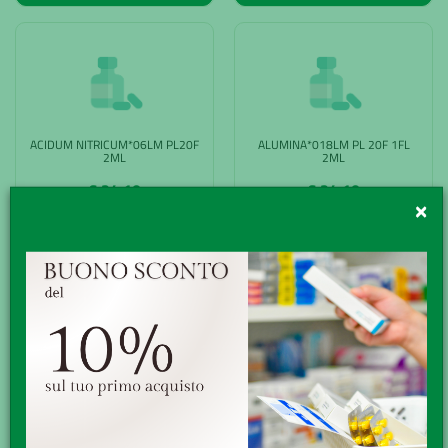
ACIDUM NITRICUM*06LM PL20F
ALUMINA*018LM PL 20F 1FL
2ML
2ML
€ 24,10
€ 24,10
×
Farmaco senza obbligo di ricetta
Farmaco senza obbligo di ricetta
ACQUISTA
ACQUISTA
AMMONIUM
AMMONIUM
MURIATICUM*018LM PL
MURIATICUM*030LM PL