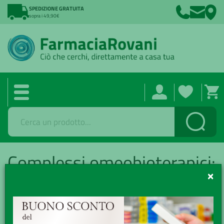
SPEDIZIONE GRATUITA
sopra i 49,90€
Cerca
Complessi omeobioterapici:
gel
×
Catalogo /
Farmaci
/
Omeopatia e medicina naturale
/
Complessi
omeobioterapici
/ Complessi omeobioterapici: gel