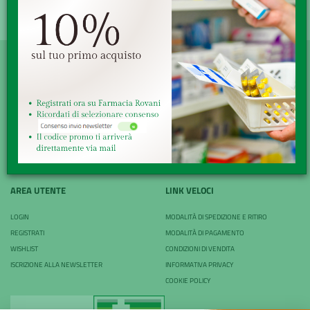
FILTRI
SERVE AIUTO?
DICONO DI NOI
PATOLOGIE E RIMEDI
CONTATTI
AREA UTENTE
LINK VELOCI
LOGIN
MODALITÀ DI SPEDIZIONE E RITIRO
REGISTRATI
MODALITÀ DI PAGAMENTO
WISHLIST
CONDIZIONI DI VENDITA
ISCRIZIONE ALLA NEWSLETTER
INFORMATIVA PRIVACY
COOKIE POLICY