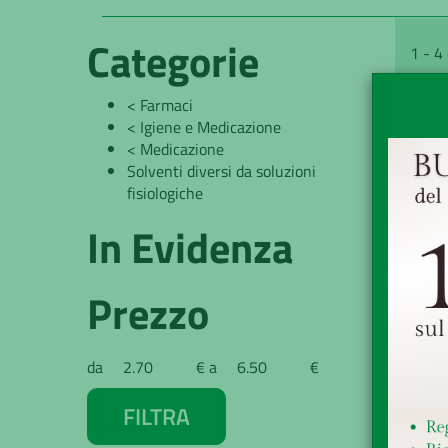
Categorie
1 - 4 
<
Farmaci
<
Igiene e Medicazione
<
Medicazione
Solventi diversi da soluzioni
fisiologiche
In Evidenza
Prezzo
AC
filtra
filtra
da
€
a
€
da
a