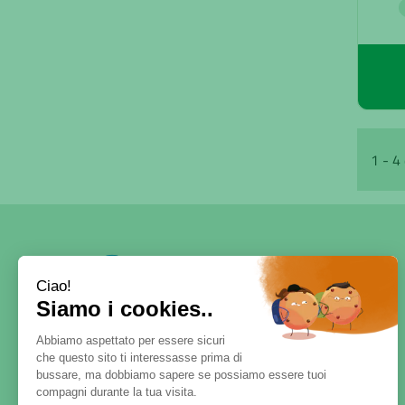
1 - 4 
SERVE AIUTO?
DICONO DI NOI
PATOLOGIE E RIMEDI
CONTATTI