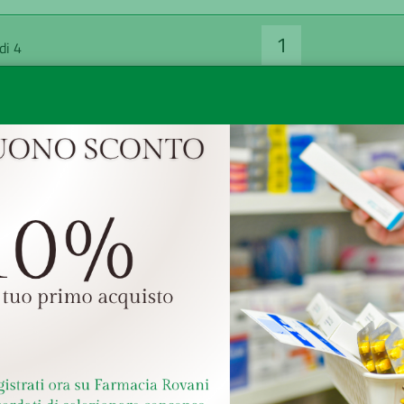
1
di 4
QUA PI SALF*1FL
ACQUA PI SALF*
100ML
10ML
€ 3,00
€ 6,50
Farmaco senza obbligo di ricetta
Farmaco senza obbligo di ricetta