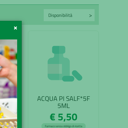
×
5F
ACQUA PI SALF*5F
5ML
€ 5,50
Farmaco senza obbligo di ricetta