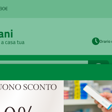
,90€
Orario 
Cerca
apelli
/ Caduta