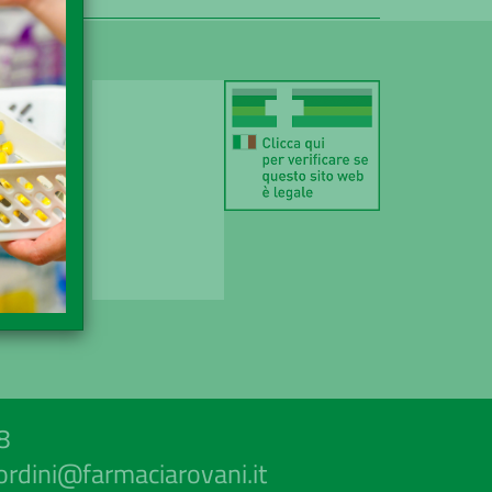
IZIONE
AMENTO
DITA
ACY
8
ordini@farmaciarovani.it