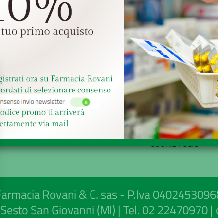
AREA UTENTE
LINK VELOCI
LOGIN
MODALITÀ DI SPED
REGISTRATI
E RITIRO
WISHLIST
MODALITÀ DI PAG
ISCRIZIONE ALLA
CONDIZIONI DI VEN
NEWSLETTER
INFORMATIVA PRIV
COOKIE POLICY
Farmacia Rovani & C. sas - P.Iva 0402453096
Sesto San Giovanni (MI) | Tel.
02 22470970
|