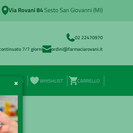
Via Rovani 84
Sesto San Giovanni (MI)
02 22470970
continuato 7/7 giorni
ordini@farmaciarovani.it
ACCEDI
WHISHLIST
CARRELLO
×