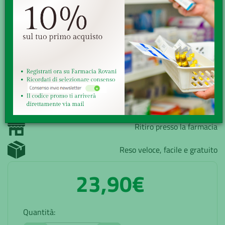
Indicazioni: ottimo coadiuvante in caso di infiammazioni del
tratto gastrointestinale (co...
Minsan:
902226568
Marchio:
ESI Srl
Disponibilità:
Buona
Senza obbligo di ricetta
GRATUITA sopra i 49,90€
Ritiro presso la farmacia
Reso veloce, facile e gratuito
23,90€
Quantità: