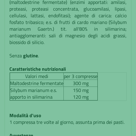
(maltodestrine fermentate) (enzimi apportati: amilasi,
proteasi, proteasi concentrata, glucoamilasi, lipasi,
cellulasi, lattasi, endofitasi); agente di carica: calcio
fosfato tribasico; e.s. di frutti di cardo mariano (Silybum
marianum Gaertn.) tit. all'80% in silimarina;
antiagglomeranti: sali di magnesio degli acidi grassi,
biossido di silicio.
Senza
glutine
.
Caratteristiche nutrizionali
Valori medi
per 3 compresse
Maltodestrine fermentate
300 mg
Silybum marianum e.s.
150 mg
apporto in silimarina
120 mg
Modalità d'uso
1 compressa tre volte al giorno, assunta prima dei pasti.
Avvertenze