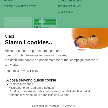
WISHLIST
CONDIZIONI DI VENDITA
ISCRIZIONE ALLA NEWSLETTER
INFORMATIVA PRIVACY
COOKIE POLICY
Farmacia Rovani & C. sas - P.Iva 04024530968
Via Rovani 84 - 20099 - Sesto San Giovanni (MI) | Tel.
02
22470970
|
ordini@farmaciarovani.it
Powered by
Prenofa
| Web Design
Fulcri srl