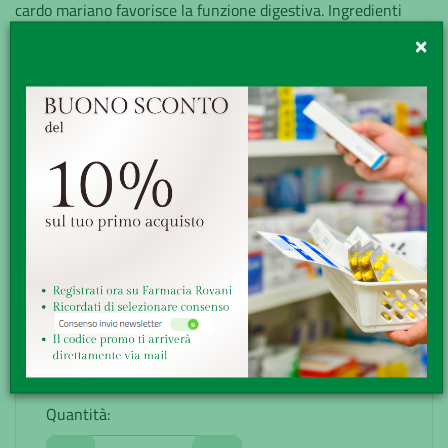
cardo mariano favorisce la funzione digestiva. Ingredienti
Agente di carica: cellulosa mic...
×
Minsan:
904197011
Marchio:
HERBOPLANET Srl
Disponibilità:
Buona
Senza obbligo di ricetta
GRATUITA sopra i 49,90€
Ritiro presso la farmacia
Reso veloce, facile e gratuito
26,70€
Quantità: