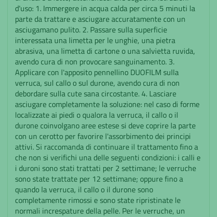
d'uso: 1. Immergere in acqua calda per circa 5 minuti la
parte da trattare e asciugare accuratamente con un
asciugamano pulito. 2. Passare sulla superficie
interessata una limetta per le unghie, una pietra
abrasiva, una limetta di cartone o una salvietta ruvida,
avendo cura di non provocare sanguinamento. 3.
Applicare con l'apposito pennellino DUOFILM sulla
verruca, sul callo o sul durone, avendo cura di non
debordare sulla cute sana circostante. 4. Lasciare
asciugare completamente la soluzione: nel caso di forme
localizzate ai piedi o qualora la verruca, il callo o il
durone coinvolgano aree estese si deve coprire la parte
con un cerotto per favorire l'assorbimento dei principi
attivi. Si raccomanda di continuare il trattamento fino a
che non si verifichi una delle seguenti condizioni: i calli e
i duroni sono stati trattati per 2 settimane; le verruche
sono state trattate per 12 settimane; oppure fino a
quando la verruca, il callo o il durone sono
completamente rimossi e sono state ripristinate le
normali increspature della pelle. Per le verruche, un