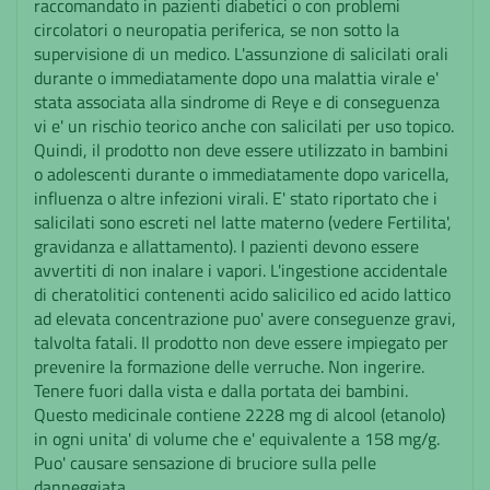
raccomandato in pazienti diabetici o con problemi
circolatori o neuropatia periferica, se non sotto la
supervisione di un medico. L'assunzione di salicilati orali
durante o immediatamente dopo una malattia virale e'
stata associata alla sindrome di Reye e di conseguenza
vi e' un rischio teorico anche con salicilati per uso topico.
Quindi, il prodotto non deve essere utilizzato in bambini
o adolescenti durante o immediatamente dopo varicella,
influenza o altre infezioni virali. E' stato riportato che i
salicilati sono escreti nel latte materno (vedere Fertilita',
gravidanza e allattamento). I pazienti devono essere
avvertiti di non inalare i vapori. L'ingestione accidentale
di cheratolitici contenenti acido salicilico ed acido lattico
ad elevata concentrazione puo' avere conseguenze gravi,
talvolta fatali. Il prodotto non deve essere impiegato per
prevenire la formazione delle verruche. Non ingerire.
Tenere fuori dalla vista e dalla portata dei bambini.
Questo medicinale contiene 2228 mg di alcool (etanolo)
in ogni unita' di volume che e' equivalente a 158 mg/g.
Puo' causare sensazione di bruciore sulla pelle
danneggiata.