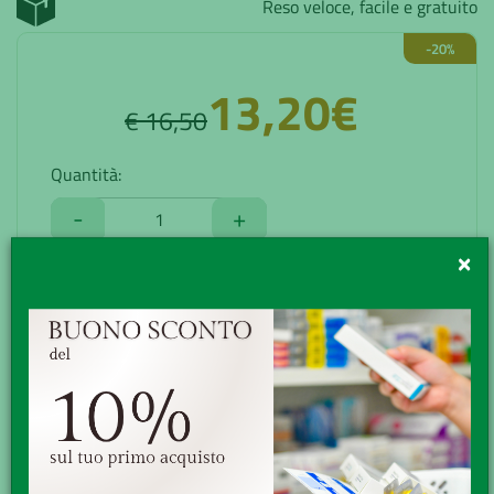
Reso veloce, facile e gratuito
-20%
13,20€
€ 16,50
Quantità:
-
+
×
ACQUISTA
AGGIUNGI ALLA WISHLIST
DESCRIZIONE