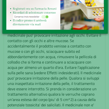
AVVERTENZE
L'impiego, specie se prolungato, di prodotti per uso
topico puo' dare origine a fenomeni di sensibilizzazione.
In tal caso e' necessario interrompere il trattamento e
istituire un'idonea terapia. Applicare DUOFILM solo sulle
verruche senza debordare sulla cute sana circostante. Il
medicinale puo' provocare irritazione agli occhi. Evitare il
contatto con gli occhi e altre mucose. Se
accidentalmente il prodotto venisse a contatto con
mucose o con gli occhi, sciacquare subito ed
abbondantemente con acqua, rimuovere la pellicola di
collodio che si forma e continuare a sciacquare con
acqua per almeno un quarto d'ora. Evitare l'applicazione
sulla pelle sana (vedere Effetti indesiderati). Il medicinale
puo' provocare irritazione della pelle. Qualora si sviluppi
una inaspettata irritazione della pelle, il trattamento
deve essere interrotto. Si prenda in considerazione un
trattamento alternativo qualora le verruche coprano
un'area estesa del corpo (piu' di 5 cm^2) a causa della
potenziale tossicita' dei salicilati. Il medicinale non e'