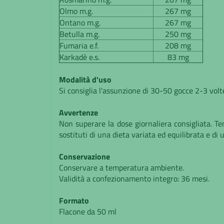
Olmo m.g.
267 mg
Ontano m.g.
267 mg
Betulla m.g.
250 mg
Fumaria e.f.
208 mg
Karkadè e.s.
83 mg
Modalità d'uso
Si consiglia l'assunzione di 30-50 gocce 2-3 volte
Avvertenze
Non superare la dose giornaliera consigliata. Te
sostituti di una dieta variata ed equilibrata e di u
Conservazione
Conservare a temperatura ambiente.
Validità a confezionamento integro: 36 mesi.
Formato
Flacone da 50 ml