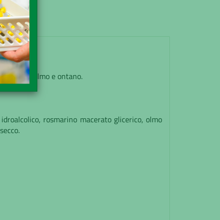
rosmarino, olmo e ontano.
 idroalcolico, rosmarino macerato glicerico, olmo
 secco.