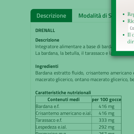
Descrizione
Modalità di Spedizion
DRENALL
Descrizione
Integratore alimentare a base di bardana, betull
La bardana, la betulla, il tarassaco e la lespedez
Ingredienti
Bardana estratto fluido, crisantemo americano es
macerato glicerico, ontano macerato glicerico, be
Caratteristiche nutrizionali
Contenuti medi
per 100 gocce
Bardana e.f.
416 mg
Crisantemo americano e.ial.
416 mg
Tarassaco e.f.
333 mg
Lespedeza e.ial.
292 mg
Rosmarino m.g.
267 mg