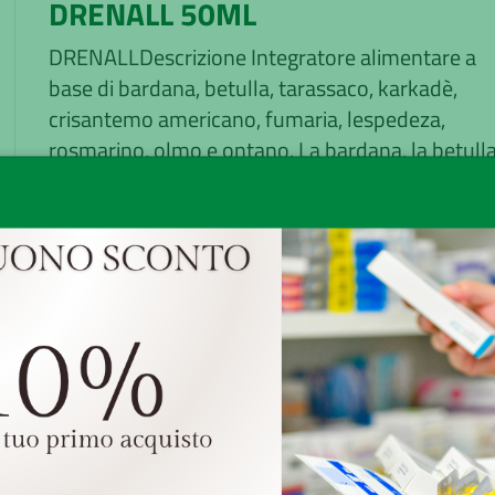
DRENALL 50ML
DRENALLDescrizione Integratore alimentare a
base di bardana, betulla, tarassaco, karkadè,
crisantemo americano, fumaria, lespedeza,
rosmarino, olmo e ontano. La bardana, la betulla,
tarassaco e la les...
Minsan:
881632576
Marchio:
LABORATORI LEGREN Srl
Disponibilità:
Buona
Senza obbligo di ricetta
GRATUITA sopra i 49,
Ritiro presso la farm
Reso veloce, facile e grat