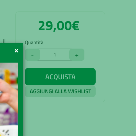
29,00€
 il
Quantità:
×
-
+
ACQUISTA
AGGIUNGI ALLA WISHLIST
90€
acia
uito