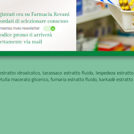
e
Richiesta informazioni
a, tarassaco, karkadè, crisantemo americano, fumaria, lespedeza, 
a favoriscono la funzione depurativa dell’organismo.
tratto idroalcolico, tarassaco estratto fluido, lespedeza estratto
tulla macerato glicerico, fumaria estratto fluido, karkadè estratto