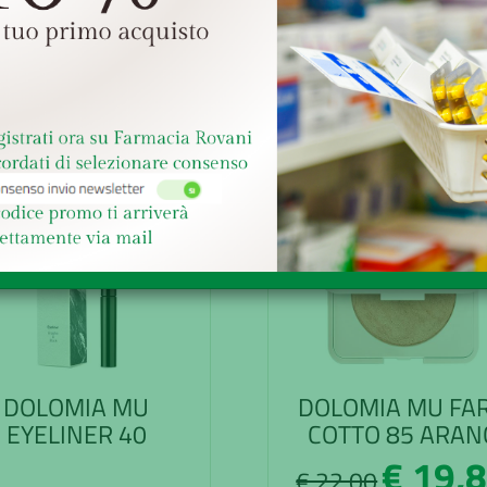
Senza obbligo di ricetta
Senza obbligo di ricetta
ACQUISTA
ACQUISTA
- 10%
- 
DOLOMIA MU
DOLOMIA MU FA
EYELINER 40
COTTO 85 ARAN
€ 19,
€ 22,00