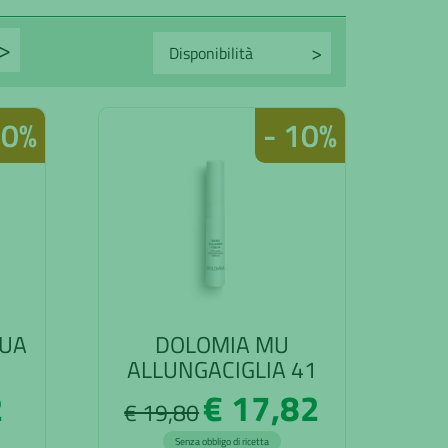
>
Avanti
10%
- 10%
QUA
DOLOMIA MU
ALLUNGACIGLIA 41
2
€ 17,82
€ 19,80
Senza obbligo di ricetta