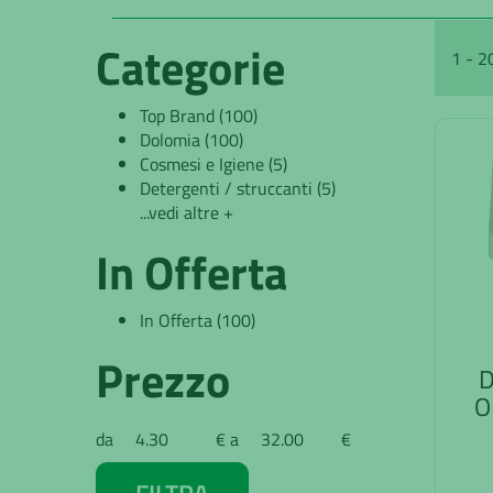
Categorie
1 - 2
Top Brand
(100)
Dolomia
(100)
Cosmesi e Igiene
(5)
Detergenti / struccanti
(5)
...vedi altre +
In Offerta
In Offerta
(100)
Prezzo
D
O
filtra
filtra
da
€
a
€
da
a