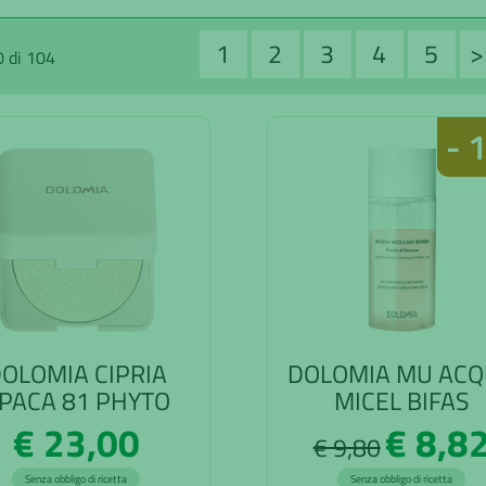
1
2
3
4
5
>
0 di 104
- 
OLOMIA CIPRIA
DOLOMIA MU AC
PACA 81 PHYTO
MICEL BIFAS
€ 23,00
€ 8,8
€ 9,80
Senza obbligo di ricetta
Senza obbligo di ricetta