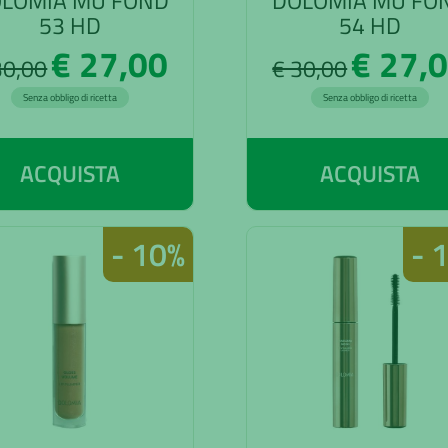
LOMIA MU FOND
DOLOMIA MU FO
53 HD
54 HD
€ 27,00
€ 27,
30,00
€ 30,00
Senza obbligo di ricetta
Senza obbligo di ricetta
ACQUISTA
ACQUISTA
- 10%
- 