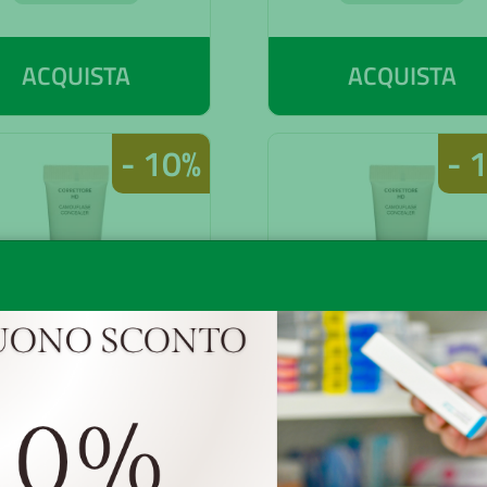
ACQUISTA
ACQUISTA
- 10%
- 
LOMIA MU CORR
DOLOMIA MU CO
61 HD CHIARO
62 HD MEDIO
€ 15,03
€ 15,
16,70
€ 16,70