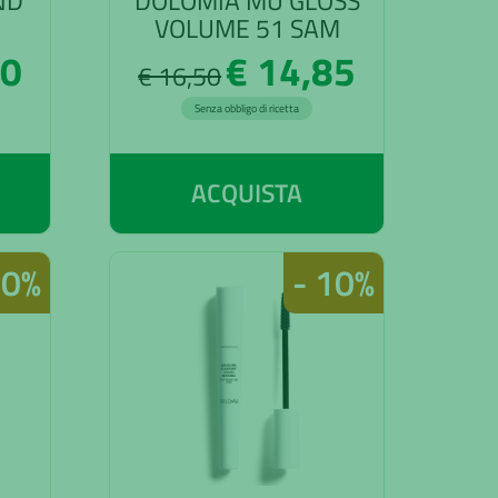
ND
DOLOMIA MU GLOSS
VOLUME 51 SAM
00
€ 14,85
€ 16,50
Senza obbligo di ricetta
ACQUISTA
10%
- 10%