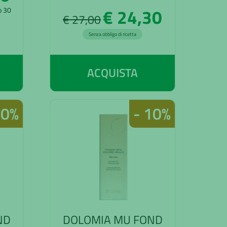
€ 24,30
mo 30
€ 27,00
Senza obbligo di ricetta
ACQUISTA
10%
- 10%
ND
DOLOMIA MU FOND