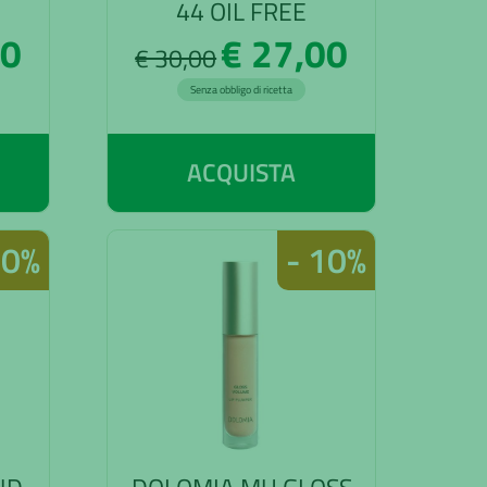
44 OIL FREE
80
€ 27,00
€ 30,00
Senza obbligo di ricetta
ACQUISTA
10%
- 10%