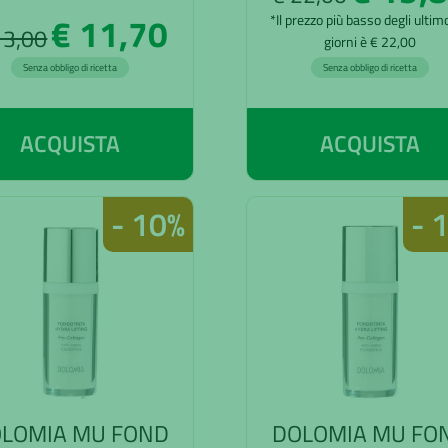
€ 11,70
*Il prezzo più basso degli ulti
13,00
giorni è € 22,00
Senza obbligo di ricetta
Senza obbligo di ricetta
ACQUISTA
ACQUISTA
- 10%
- 
LOMIA MU FOND
DOLOMIA MU FO