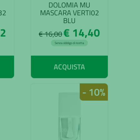
DOLOMIA MU
32
MASCARA VERTI02
BLU
62
€ 14,40
€ 16,00
Senza obbligo di ricetta
ACQUISTA
- 10%