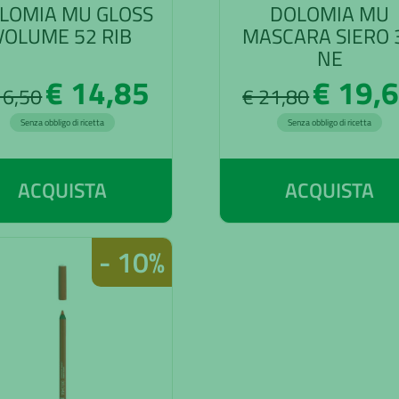
LOMIA MU GLOSS
DOLOMIA MU
VOLUME 52 RIB
MASCARA SIERO 
NE
€ 14,85
€ 19,
16,50
€ 21,80
Senza obbligo di ricetta
Senza obbligo di ricetta
ACQUISTA
ACQUISTA
- 10%