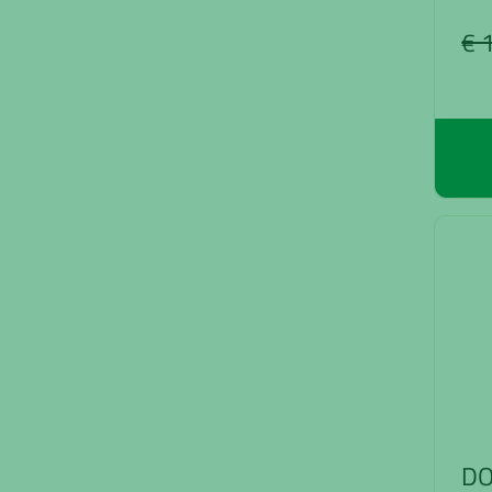
€ 
DO