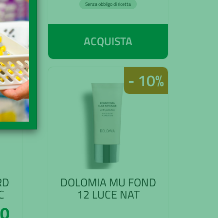
Senza obbligo di ricetta
ACQUISTA
10%
- 10%
RD
DOLOMIA MU FOND
C
12 LUCE NAT
80