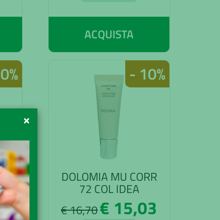
ACQUISTA
10%
- 10%
×
RR
DOLOMIA MU CORR
72 COL IDEA
03
€ 15,03
€ 16,70