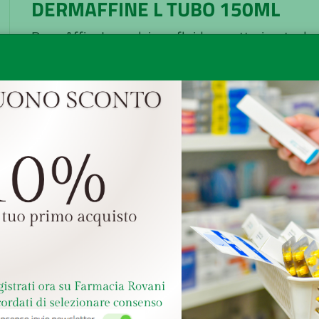
DERMAFFINE L TUBO 150ML
DermAffineL emulsione fluida caratterizzata da
elevatissima capacità ammorbidente. A base di
alte concentrazioni di sostanze lipidiche che
ricoprono la cute in condizioni normali, e che
possono essere care...
Minsan:
906101795
Marchio:
CIEFFE DERMA Srl
Disponibilità:
Buona
Senza obbligo di ricetta
GRATUITA sopra i 49,
Ritiro presso la farm
Reso veloce, facile e grat