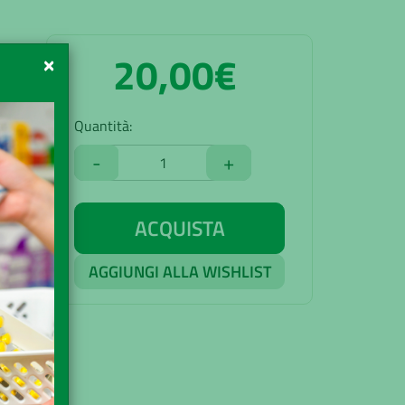
20,00€
×
Quantità:
-
+
ACQUISTA
AGGIUNGI ALLA WISHLIST
90€
acia
uito