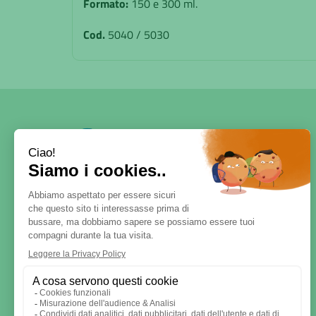
Formato:
150 e 300 ml.
Cod.
5040 / 5030
SERVE AIUTO?
DICONO DI NOI
PATOLOGIE E RIMEDI
CONTATTI