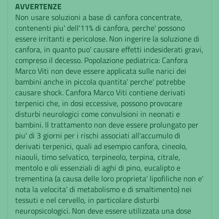
AVVERTENZE
Non usare soluzioni a base di canfora concentrate,
contenenti piu' dell'11% di canfora, perche' possono
essere irritanti e pericolose. Non ingerire la soluzione di
canfora, in quanto puo' causare effetti indesiderati gravi,
compreso il decesso. Popolazione pediatrica: Canfora
Marco Viti non deve essere applicata sulle narici dei
bambini anche in piccola quantita' perche' potrebbe
causare shock. Canfora Marco Viti contiene derivati
terpenici che, in dosi eccessive, possono provocare
disturbi neurologici come convulsioni in neonati e
bambini. Il trattamento non deve essere prolungato per
piu' di 3 giorni per i rischi associati all'accumulo di
derivati terpenici, quali ad esempio canfora, cineolo,
niaouli, timo selvatico, terpineolo, terpina, citrale,
mentolo e oli essenziali di aghi di pino, eucalipto e
trementina (a causa delle loro proprieta' lipofiliche non e'
nota la velocita' di metabolismo e di smaltimento) nei
tessuti e nel cervello, in particolare disturbi
neuropsicologici. Non deve essere utilizzata una dose