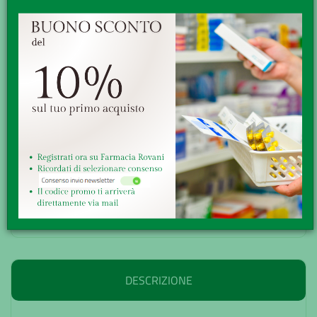
Reso veloce, facile e gratuito
-20%
6,00€
€ 7,50
Quantità:
-
+
ACQUISTA
AGGIUNGI ALLA WISHLIST
DESCRIZIONE