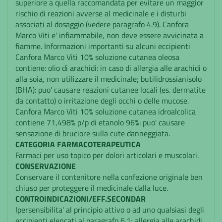
superiore a quella raccomandata per evitare un maggior
rischio di reazioni avverse al medicinale e i disturbi
associati al dosaggio (vedere paragrafo 4.9). Canfora
Marco Viti e' infiammabile, non deve essere avvicinata a
fiamme. Informazioni importanti su alcuni eccipienti
Canfora Marco Viti 10% soluzione cutanea oleosa
contiene: olio di arachidi: in caso di allergia alle arachidi o
alla soia, non utilizzare il medicinale; butilidrossianisolo
(BHA): puo' causare reazioni cutanee locali (es. dermatite
da contatto) o irritazione degli occhi o delle mucose.
Canfora Marco Viti 10% soluzione cutanea idroalcolica
contiene 71,498% p/p di etanolo 96%: puo' causare
sensazione di bruciore sulla cute danneggiata.
CATEGORIA FARMACOTERAPEUTICA
Farmaci per uso topico per dolori articolari e muscolari.
CONSERVAZIONE
Conservare il contenitore nella confezione originale ben
chiuso per proteggere il medicinale dalla luce.
CONTROINDICAZIONI/EFF.SECONDAR
Ipersensibilita' al principio attivo o ad uno qualsiasi degli
eccipienti elencati al paragrafo 6.1; allergia alle arachidi