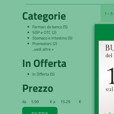
Categorie
1 - 5 
Farmaci da banco
(5)
SOP e OTC
(2)
Stomaco e Intestino
(5)
Promozioni
(2)
...vedi altre +
In Offerta
In Offerta
(5)
Prezzo
D
filtra
filtra
da
€
a
€
€ 
da
a
*Il p