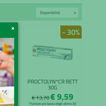
×
59%
- 30%
PROCTOLYN*CR RETT
UST
30G
2
€ 9,59
€ 13,70
mo 30
*Il prezzo più basso degli ultimo 30