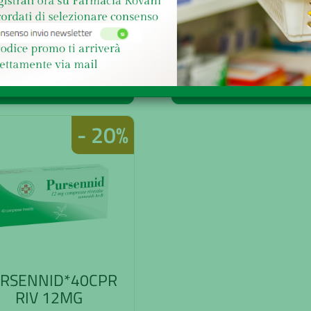
giorni è € 13,76
giorni è € 15,29
Farmaco senza obbligo di ricetta
Senza obbligo di ricetta
ACQUISTA
ACQUISTA
- 20%
RSENNID*40CPR
RIV 12MG