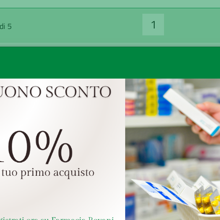
1
di 5
- 20%
- 
ULCOLAX*40CPR
MAALOX
RIV 5MG
REFLURAPID 20B
€ 11,12
€ 6,1
13,90
€ 15,29
rezzo più basso degli ultimo 30
*Il prezzo più basso degli ulti