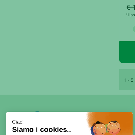
€ 
*Il p
1 - 5 
SERVE AIUTO?