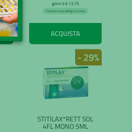
giorni è € 13,70
Farmaco senza obbligo di ricetta
ACQUISTA
- 29%
STITILAX*RETT SOL
4FL MONO 5ML