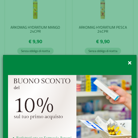
ARKOMAG HYDRATIUM MANGO
ARKOMAG HYDRATIUM PESCA
24CPR
24CPR
€ 9,90
€ 9,90
Senza obbligo di ricetta
Senza obbligo di ricetta
×
ACQUISTA
ACQUISTA
ARKOMAG HYDRATIUM SENIOR
AVENE CLEANANCE COMED
24CPR
SIERO IN
€ 9,90
€ 45,50
Senza obbligo di ricetta
Senza obbligo di ricetta