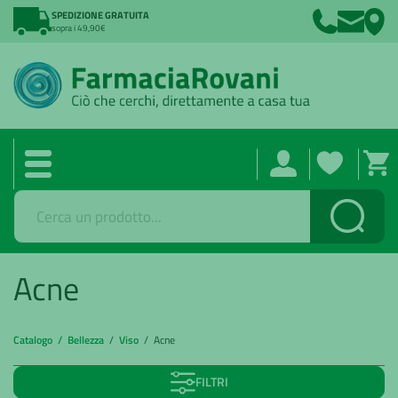
SPEDIZIONE GRATUITA
sopra i 49,90€
Cerca
Acne
Catalogo /
Bellezza
/
Viso
/ Acne
FILTRI