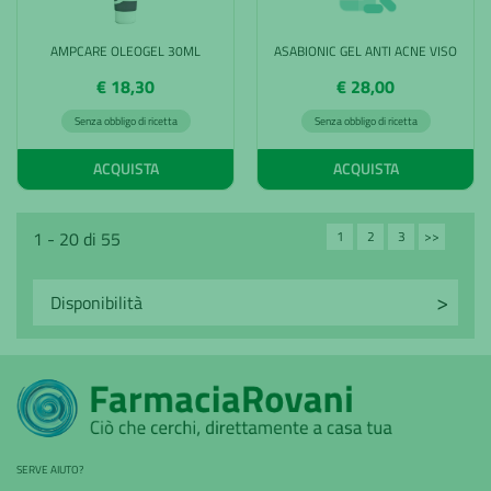
AMPCARE OLEOGEL 30ML
ASABIONIC GEL ANTI ACNE VISO
€ 18,30
€ 28,00
Senza obbligo di ricetta
Senza obbligo di ricetta
ACQUISTA
ACQUISTA
1
2
3
>>
1 - 20 di 55
Avanti
SERVE AIUTO?