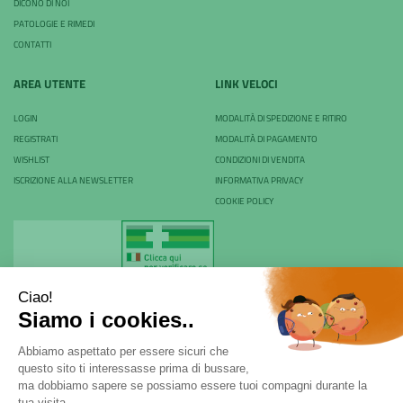
DICONO DI NOI
PATOLOGIE E RIMEDI
CONTATTI
AREA UTENTE
LINK VELOCI
LOGIN
MODALITÀ DI SPEDIZIONE E RITIRO
REGISTRATI
MODALITÀ DI PAGAMENTO
WISHLIST
CONDIZIONI DI VENDITA
ISCRIZIONE ALLA NEWSLETTER
INFORMATIVA PRIVACY
COOKIE POLICY