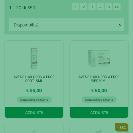
1
2
3
4
5
>>
1 - 20 di 351
Avanti
AVENE HYALURON A PROC
AVENE HYALURON A PROC
CONT15ML
SIER20ML
€ 55,00
€ 60,00
Senza obbligo di ricetta
Senza obbligo di ricetta
ACQUISTA
ACQUISTA
- 33%