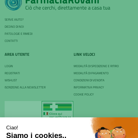
SERVE AIUTO?
DICONO DI NOI
PATOLOGIE E RIMEDI
CONTATTI
AREA UTENTE
LINK VELOCI
LOGIN
MODALITÀ DI SPEDIZIONE E RITIRO
REGISTRATI
MODALITÀ DI PAGAMENTO
WISHLIST
CONDIZIONI DI VENDITA
ISCRIZIONE ALLA NEWSLETTER
INFORMATIVA PRIVACY
COOKIE POLICY