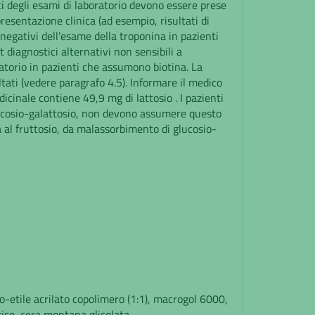
ti degli esami di laboratorio devono essere prese
esentazione clinica (ad esempio, risultati di
 negativi dell'esame della troponina in pazienti
 diagnostici alternativi non sensibili a
ratorio in pazienti che assumono biotina. La
ltati (vedere paragrafo 4.5). Informare il medico
icinale contiene 49,9 mg di lattosio . I pazienti
i glucosio-galattosio, non devono assumere questo
za al fruttosio, da malassorbimento di glucosio-
-etile acrilato copolimero (1:1), macrogol 6000,
 riso, cera montana glicolata.