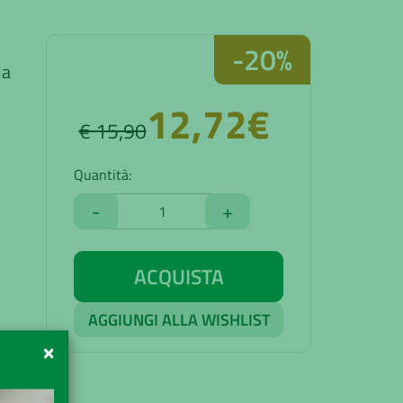
-20%
la
12,72€
€ 15,90
Quantità:
-
+
ACQUISTA
AGGIUNGI ALLA WISHLIST
×