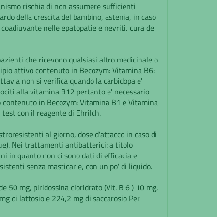
organismo rischia di non assumere sufficienti
itardo della crescita del bambino, astenia, in caso
 coadiuvante nelle epatopatie e nevriti, cura dei
 pazienti che ricevono qualsiasi altro medicinale o
cipio attivo contenuto in Becozym: Vitamina B6:
tavia non si verifica quando la carbidopa e'
lociti alla vitamina B12 pertanto e' necessario
ivo contenuto in Becozym: Vitamina B1 e Vitamina
test con il reagente di Ehrilch.
troresistenti al giorno, dose d'attacco in caso di
). Nei trattamenti antibatterici: a titolo
i in quanto non ci sono dati di efficacia e
sistenti senza masticarle, con un po' di liquido.
e 50 mg, piridossina cloridrato (Vit. B 6 ) 10 mg,
 mg di lattosio e 224,2 mg di saccarosio Per