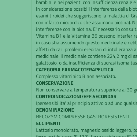
bambini e nei pazienti con insufficienza renale e
in considerazione possibili interferenze della bi
esami tiroidei che suggeriscono la malattia di Gra
con infarto miocardico che assumono biotina). Nei 
interferenze con la biotina. E' necessario consul
Vitamina B1 e la Vitamina B6 possono interferire c
in caso stia assumendo questo medicinale e debba 
affetti da rari problemi ereditari di intolleranza
medicinale. Il medicinale contiene 224,2 mg di sac
galattosio, o da insufficienza di sucrasi isomal
CATEGORIA FARMACOTERAPEUTICA
Complesso vitaminico B non associato.
CONSERVAZIONE
Non conservare a temperatura superiore ai 30 gr
CONTROINDICAZIONI/EFF.SECONDAR
Ipersensibilita' al principio attivo o ad uno qualsi
DENOMINAZIONE
BECOZYM COMPRESSE GASTRORESISTENTI
ECCIPIENTI
Lattosio monoidrato, magnesio ossido leggero, po
ferro ossido rosso (E 172), ferro ossido nero (E 17