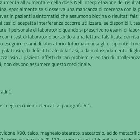
 aumenta all'aumentare della dose. Nell'interpretazione dei risulta
otina, specialmente se si osserva una mancanza di coerenza con la pr
ves in pazienti asintomatici che assumono biotina o risultati falsi
casi di sospetta interferenza occorre utilizzare, se disponibili, test
tare il personale di laboratorio quando si prescrivono esami di labo
on i test di laboratorio portando a una lettura falsificata dei risu
eseguire esami di laboratorio. Informazioni sugli eccipienti: il med
 al galattosio, da deficit totale di lattasi, o da malassorbimento d
carosio . I pazienti affetti da rari problemi ereditari di intolleran
tasi, non devono assumere questo medicinale.
adi C.
asi degli eccipienti elencati al paragrafo 6.1.
vidone K90, talco, magnesio stearato, saccarosio, acido metacrilico
2), ferro ossido giallo (E 172), aroma cacao, etilvanillina, amido di