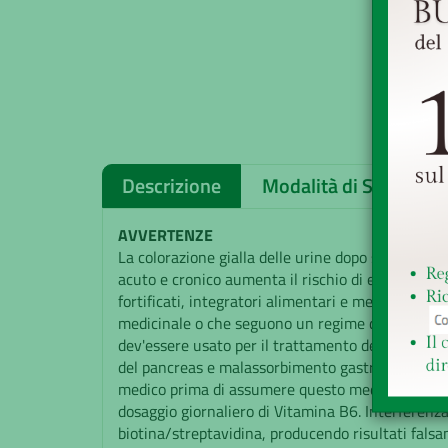
Descrizione
Modalità di Spedizion
AVVERTENZE
La colorazione gialla delle urine dopo somministr
acuto e cronico aumenta il rischio di effetti indes
fortificati, integratori alimentari e medicinali c
medicinale o che seguono un regime dietetico li
dev'essere usato per il trattamento della carenza 
del pancreas e malassorbimento gastrointestinale 
medico prima di assumere questo medicinale perc
dosaggio giornaliero di Vitamina B6. Interferenza c
biotina/streptavidina, producendo risultati falsa