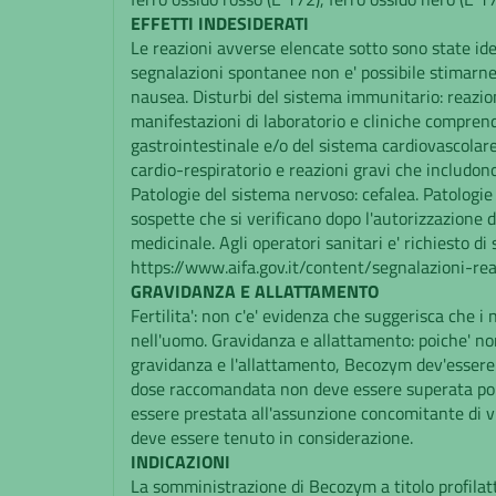
EFFETTI INDESIDERATI
Le reazioni avverse elencate sotto sono state ide
segnalazioni spontanee non e' possibile stimarne 
nausea. Disturbi del sistema immunitario: reazione 
manifestazioni di laboratorio e cliniche comprendo
gastrointestinale e/o del sistema cardiovascolare
cardio-respiratorio e reazioni gravi che includon
Patologie del sistema nervoso: cefalea. Patologie
sospette che si verificano dopo l'autorizzazione
medicinale. Agli operatori sanitari e' richiesto d
https://www.aifa.gov.it/content/segnalazioni-rea
GRAVIDANZA E ALLATTAMENTO
Fertilita': non c'e' evidenza che suggerisca che i
nell'uomo. Gravidanza e allattamento: poiche' non c
gravidanza e l'allattamento, Becozym dev'essere
dose raccomandata non deve essere superata poic
essere prestata all'assunzione concomitante di v
deve essere tenuto in considerazione.
INDICAZIONI
La somministrazione di Becozym a titolo profilatt