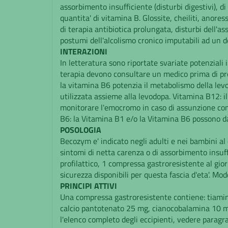
assorbimento insufficiente (disturbi digestivi), di 
quantita' di vitamina B. Glossite, cheiliti, anores
di terapia antibiotica prolungata, disturbi dell'a
postumi dell'alcolismo cronico imputabili ad un de
INTERAZIONI
In letteratura sono riportate svariate potenziali i
terapia devono consultare un medico prima di pre
la vitamina B6 potenzia il metabolismo della levo
utilizzata assieme alla levodopa. Vitamina B12: il
monitorare l'emocromo in caso di assunzione con
B6: la Vitamina B1 e/o la Vitamina B6 possono dar 
POSOLOGIA
Becozym e' indicato negli adulti e nei bambini al 
sintomi di netta carenza o di assorbimento insuffi
profilattico, 1 compressa gastroresistente al gio
sicurezza disponibili per questa fascia d'eta'. Mo
PRINCIPI ATTIVI
Una compressa gastroresistente contiene: tiamina n
calcio pantotenato 25 mg, cianocobalamina 10 mg (
l'elenco completo degli eccipienti, vedere paragra