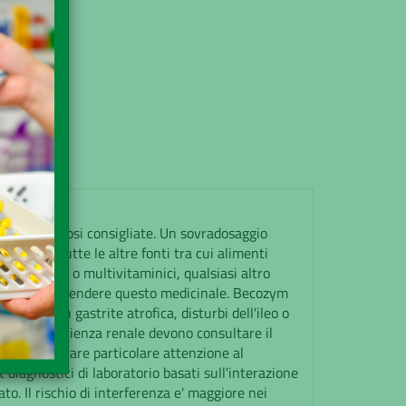
90€
acia
uito
perare le dosi consigliate. Un sovradosaggio
amine da tutte le altre fonti tra cui alimenti
arati mono- o multivitaminici, qualsiasi altro
o prima di prendere questo medicinale. Becozym
ienti con gastrite atrofica, disturbi dell'ileo o
ave insufficienza renale devono consultare il
deve prestare particolare attenzione al
t diagnostici di laboratorio basati sull'interazione
o. Il rischio di interferenza e' maggiore nei