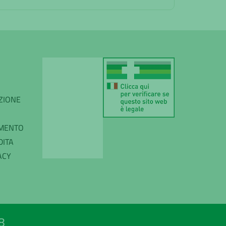
IZIONE
AMENTO
DITA
ACY
8