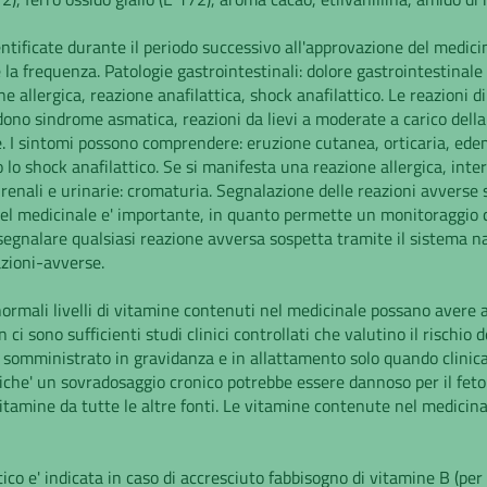
ntificate durante il periodo successivo all'approvazione del medici
la frequenza. Patologie gastrointestinali: dolore gastrointestinale
allergica, reazione anafilattica, shock anafilattico. Le reazioni di 
no sindrome asmatica, reazioni da lievi a moderate a carico della pe
. I sintomi possono comprendere: eruzione cutanea, orticaria, edema 
o lo shock anafilattico. Se si manifesta una reazione allergica, in
 renali e urinarie: cromaturia. Segnalazione delle reazioni avverse
 del medicinale e' importante, in quanto permette un monitoraggio c
i segnalare qualsiasi reazione avversa sospetta tramite il sistema na
zioni-avverse.
 normali livelli di vitamine contenuti nel medicinale possano avere 
i sono sufficienti studi clinici controllati che valutino il rischio 
 somministrato in gravidanza e in allattamento solo quando clini
he' un sovradosaggio cronico potrebbe essere dannoso per il feto 
itamine da tutte le altre fonti. Le vitamine contenute nel medici
ico e' indicata in caso di accresciuto fabbisogno di vitamine B (pe