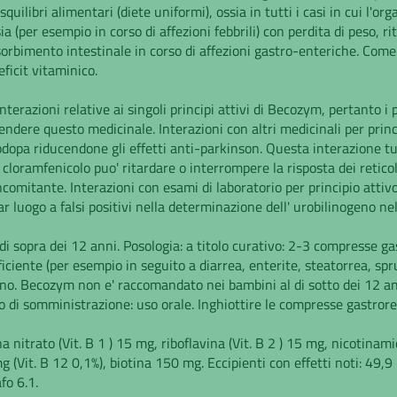
squilibri alimentari (diete uniformi), ossia in tutti i casi in cui l'
sia (per esempio in corso di affezioni febbrili) con perdita di peso, r
ssorbimento intestinale in corso di affezioni gastro-enteriche. Come
ficit vitaminico.
nterazioni relative ai singoli principi attivi di Becozym, pertanto i
ndere questo medicinale. Interazioni con altri medicinali per prin
dopa riducendone gli effetti anti-parkinson. Questa interazione tut
 cloramfenicolo puo' ritardare o interrompere la risposta dei retico
comitante. Interazioni con esami di laboratorio per principio att
luogo a falsi positivi nella determinazione dell' urobilinogeno nel 
di sopra dei 12 anni. Posologia: a titolo curativo: 2-3 compresse gas
ciente (per esempio in seguito a diarrea, enterite, steatorrea, sprue
rno. Becozym non e' raccomandato nei bambini al di sotto dei 12 ann
do di somministrazione: uso orale. Inghiottire le compresse gastrore
itrato (Vit. B 1 ) 15 mg, riboflavina (Vit. B 2 ) 15 mg, nicotinamid
Vit. B 12 0,1%), biotina 150 mg. Eccipienti con effetti noti: 49,9
fo 6.1.