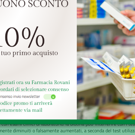
GRATUITA sopra i 49,
Ritiro presso la farm
Reso veloce, facile e grat
e
Richiesta informazioni
azione di Becozym e' dovuta alla vitamina B 2 (riboflavina). Non su
iderati. Si deve prestare attenzione all' assunzione delle stesse vit
oncomitanti (vedere paragrafo 4.9). I pazienti che ricevono altri prep
mitato o sono sotto controllo medico, devono consultare un medic
di vitamina B12 solo se questa e' di origine alimentare e non nei paz
di vitamina B 12 o carenza di fattore intrinseco. I pazienti con gr
he' potrebbe essere necessario un aggiustamento del dosaggio. Si 
on esami clinici di laboratorio: la biotina puo' interferire con i tes
mente diminuiti o falsamente aumentati, a seconda del test utilizzat