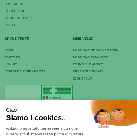
SERVE AIUTO?
DICONO DI NOI
PATOLOGIE E RIMEDI
CONTATTI
AREA UTENTE
LINK VELOCI
LOGIN
MODALITÀ DI SPEDIZIONE E RITIRO
REGISTRATI
MODALITÀ DI PAGAMENTO
WISHLIST
CONDIZIONI DI VENDITA
ISCRIZIONE ALLA NEWSLETTER
INFORMATIVA PRIVACY
COOKIE POLICY