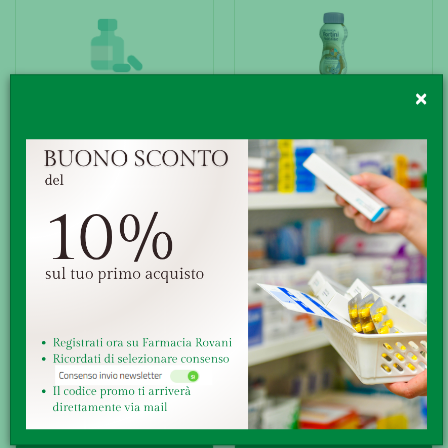
×
FORTINI CREAMY FRUIT FR GI 4PZ
FORTINI MULTI FIBRE
CIOCC200ML
€ 23,40
€ 5,09
ACQUISTA
ACQUISTA
FORTINI MULTI FIBRE FRAG
FORTINI MULTI FIBRE VAN
200ML
200ML
€ 5,09
€ 5,09