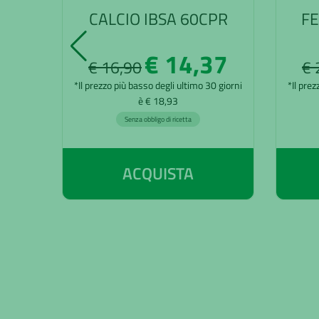
CALCIO IBSA 60CPR
FE
€ 14,37
€ 16,90
€ 
*Il prezzo più basso degli ultimo 30 giorni
*Il prez
è € 18,93
Senza obbligo di ricetta
ACQUISTA