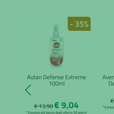
- 35%
Autan Defense Extreme
Aven
100ml
De
€
€ 9,04
€ 13,90
*Il prez
*Il prezzo più basso degli ultimo 30 giorni