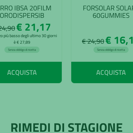
RRO IBSA 20FILM
FORSOLAR SOLA
ORODISPERSIB
60GUMMIES
€ 21,17
24,90
€ 16,
zo più basso degli ultimo 30 giorni
€ 24,90
è € 27,89
Senza obbligo di ricetta
Senza obbligo di ricetta
ACQUISTA
ACQUISTA
RIMEDI DI STAGIONE