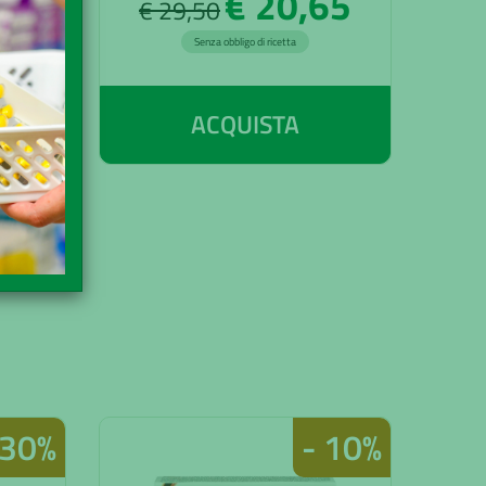
65
€ 20,65
€ 29,50
€
Senza obbligo di ricetta
ACQUISTA
 30%
- 10%