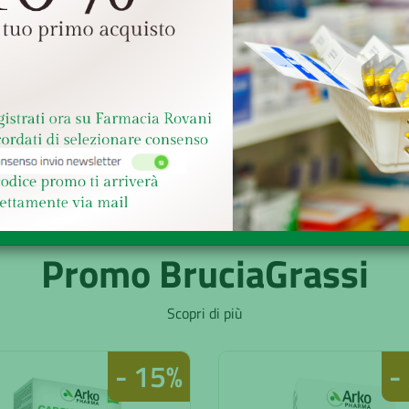
€ 18,83
€ 20,
27,20
€ 29,50
Senza obbligo di ricetta
Senza obbligo di ricetta
ACQUISTA
ACQUISTA
Promo BruciaGrassi
Scopri di più
- 15%
-