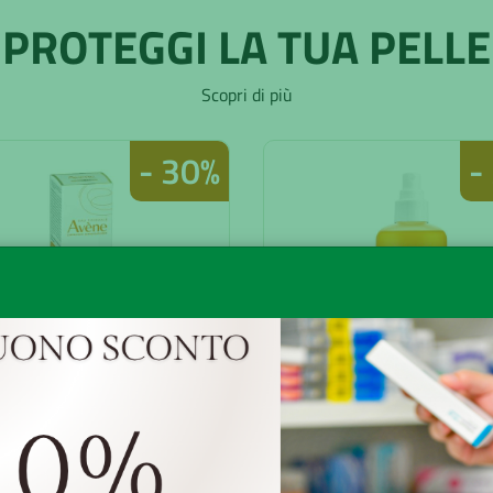
PROTEGGI LA TUA PELLE
Scopri di più
- 30%
-
ENE SOL ULTRA 50
IS ACQUA SOLA
50ML+HYALUR
ABBR 200ML