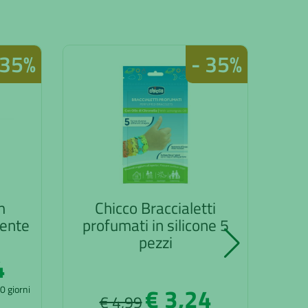
 35%
- 35%
m
Chicco Braccialetti
Chi
gente
profumati in silicone 5
l
pezzi
4
€ 3,24
30 giorni
€ 4,99
*Il pre