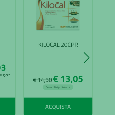
KILOCAL 20CPR
SY
93
€ 13,05
30 giorni
€ 14,50
€
Senza obbligo di ricetta
ACQUISTA