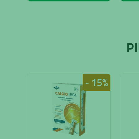
P
- 15%