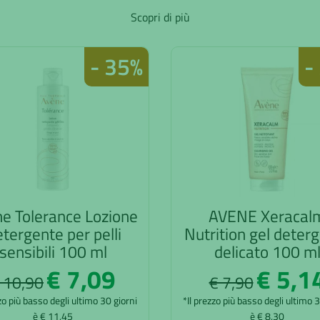
Scopri di più
- 35%
-
e Tolerance Lozione
AVENE Xeracal
tergente per pelli
Nutrition gel deter
sensibili 100 ml
delicato 100 m
€ 7,09
€ 5,1
 10,90
€ 7,90
zo più basso degli ultimo 30 giorni
*Il prezzo più basso degli ultimo 
è € 11,45
è € 8,30