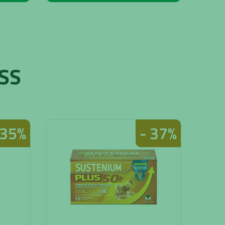
SS
 35%
- 37%