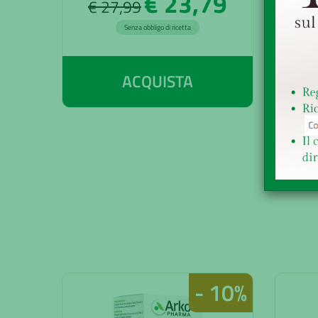
€ 23,79
€ 27,99
€ 
Senza obbligo di ricetta
ACQUISTA
- 10%