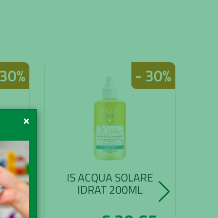
 30%
- 30%
×
RE
IS ACQUA SOLARE
OL
IDRAT 200ML