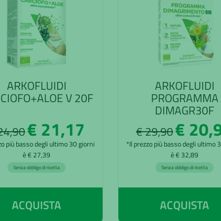
ARKOFLUIDI
ARKOFLUIDI
CIOFO+ALOE V 20F
PROGRAMMA
DIMAGR30F
€ 21,17
€ 20,
24,90
€ 29,90
zo più basso degli ultimo 30 giorni
*Il prezzo più basso degli ultimo 
è € 27,39
è € 32,89
Senza obbligo di ricetta
Senza obbligo di ricetta
ACQUISTA
ACQUISTA