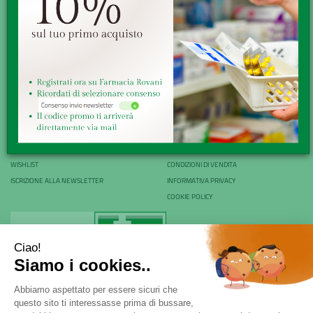
SERVE AIUTO?
DICONO DI NOI
PATOLOGIE E RIMEDI
CONTATTI
AREA UTENTE
LINK VELOCI
LOGIN
MODALITÀ DI SPEDIZIONE E RITIRO
REGISTRATI
MODALITÀ DI PAGAMENTO
WISHLIST
CONDIZIONI DI VENDITA
ISCRIZIONE ALLA NEWSLETTER
INFORMATIVA PRIVACY
COOKIE POLICY