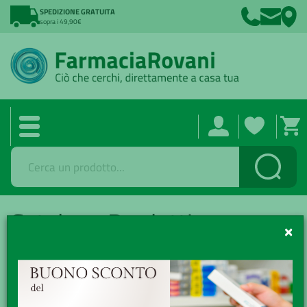
SPEDIZIONE GRATUITA
sopra i 49,90€
Cerca
Catalogo Prodotti
×
Catalogo /
FILTRI