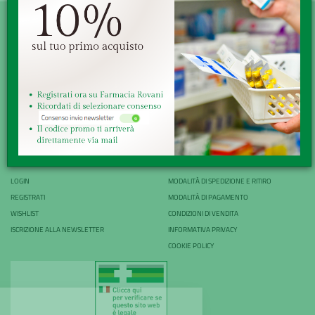
SERVE AIUTO?
DICONO DI NOI
PATOLOGIE E RIMEDI
CONTATTI
AREA UTENTE
LINK VELOCI
LOGIN
MODALITÀ DI SPEDIZIONE E RITIRO
REGISTRATI
MODALITÀ DI PAGAMENTO
WISHLIST
CONDIZIONI DI VENDITA
ISCRIZIONE ALLA NEWSLETTER
INFORMATIVA PRIVACY
COOKIE POLICY